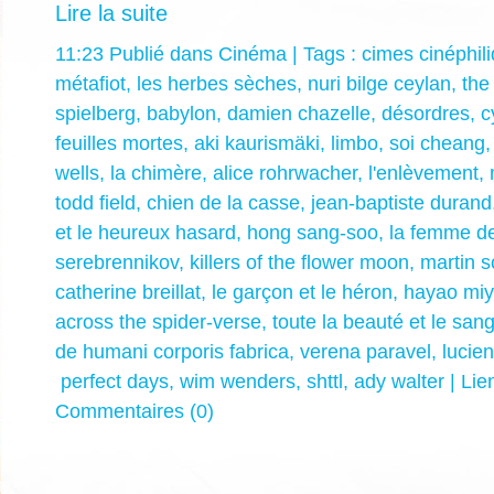
Lire la suite
11:23 Publié dans
Cinéma
| Tags :
cimes cinéphil
métafiot
,
les herbes sèches
,
nuri bilge ceylan
,
the
spielberg
,
babylon
,
damien chazelle
,
désordres
,
c
feuilles mortes
,
aki kaurismäki
,
limbo
,
soi cheang
wells
,
la chimère
,
alice rohrwacher
,
l'enlèvement
,
todd field
,
chien de la casse
,
jean-baptiste durand
et le heureux hasard
,
hong sang-soo
,
la femme de
serebrennikov
,
killers of the flower moon
,
martin 
catherine breillat
,
le garçon et le héron
,
hayao miy
across the spider-verse
,
toute la beauté et le san
de humani corporis fabrica
,
verena paravel
,
lucien
perfect days
,
wim wenders
,
shttl
,
ady walter
|
Lie
Commentaires (0)