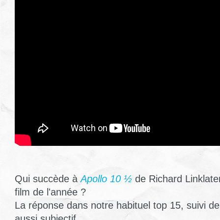
Qui succède à
Apollo 10 ½
de Richard Linklater
film de l'année ?
La réponse dans notre habituel top 15, suivi de
aussi subjectif.