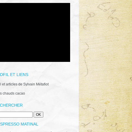
OFIL ET LIENS
il et articles de Sylvain Métafiot
s chauds cacao
CHERCHER
ESPRESSO MATINAL