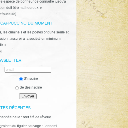
ne espèce de bonheur de connaître jusqu'à
t on doit être malheureux. »
efoucauld
]
 CAPPUCCINO DU MOMENT
, les criminels et les poètes ont une seule et
ion : assurer à la société un minimum
té. »
n
]
WSLETTER
S'inscrire
Se désinscrire
TES RÉCENTES
happée belle : bref été de rêverie
graines du figuier sauvage : l’ennemi