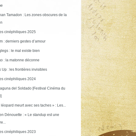
me
an Tamadon : Les zones obscures de la
on
s cinéphiliques 2025
m : derniers gestes d’amour
legs : le mal existe bien
o : la matonne déconne
 Up : les frontières invisibles
s cinéphiliques 2024
aguna del Soldado [Festival Cinéma du
]
 léopard meurt avec ses taches » : Les...
en Dénouette : « Le standup est une
re...
s cinéphiliques 2023