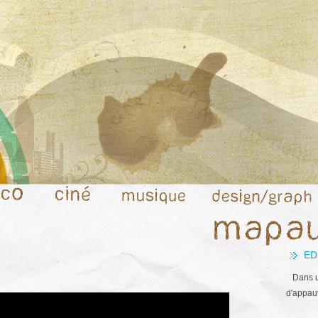
ED
Dans u
d'appauv