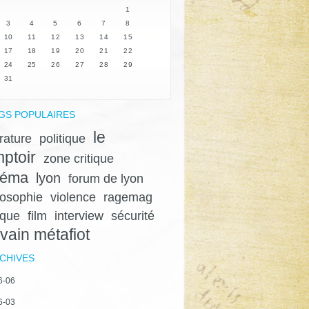
1
3
4
5
6
7
8
10
11
12
13
14
15
17
18
19
20
21
22
24
25
26
27
28
29
31
GS POPULAIRES
le
érature
politique
ptoir
zone critique
néma
lyon
forum de lyon
losophie
violence
ragemag
ique
film
interview
sécurité
lvain métafiot
CHIVES
6-06
6-03