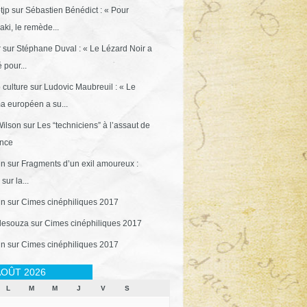
tjp
sur
Sébastien Bénédict : « Pour
ki, le remède...
r
sur
Stéphane Duval : « Le Lézard Noir a
 pour...
 culture
sur
Ludovic Maubreuil : « Le
a européen a su...
ilson
sur
Les “techniciens” à l’assaut de
ance
in
sur
Fragments d’un exil amoureux :
sur la...
in
sur
Cimes cinéphiliques 2017
desouza
sur
Cimes cinéphiliques 2017
in
sur
Cimes cinéphiliques 2017
OÛT 2026
L
M
M
J
V
S