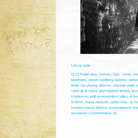
Lire la suite
11:23 Publié dans
Cinéma
| Tags :
cimes ciné
fabelmans
,
steven spielberg
,
babylon
,
damien
limbo
,
soi cheang
,
aftersun
,
charlotte wells
,
l
chien de la casse
,
jean-baptiste durand
,
la r
tchaïkovski
,
kirill serebrennikov
,
killers of t
le héron
,
hayao miyazaki
,
spider-man : acros
humani corporis fabrica
,
verena paravel
,
luc
permanent
|
Commentaires (0)