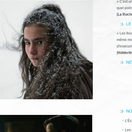
« C'est u
quel poin
[
La Roch
LE
« Les fous
même miss
d'insécuri
[
Hölderli
NE
NO
L’Éc
Les 