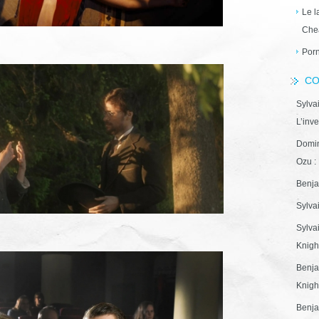
Le l
Che
Porn
CO
Sylva
L’inve
Domin
Ozu : 
Benja
Sylva
Sylva
Knight
Benja
Knight
Benja