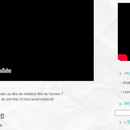
PR
Prof
Lien
ter au titre de meilleur film de l'année ?
de son flop 10 tout aussi subjectif.
RE
ée
L'
an