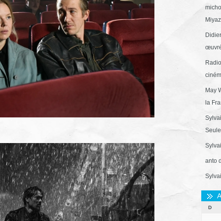
micho
Miyaza
Didie
œuvré
Radio
ciném
May W
la Fr
Sylva
Seule 
Sylva
anto 
Sylva
A
D