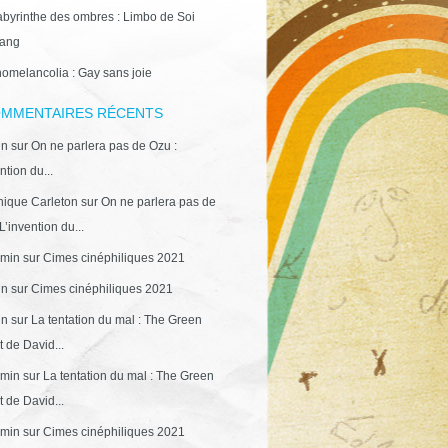
abyrinthe des ombres : Limbo de Soi
ang
omelancolia : Gay sans joie
MMENTAIRES RÉCENTS
in
sur
On ne parlera pas de Ozu :
ntion du...
ique Carleton
sur
On ne parlera pas de
L’invention du...
min
sur
Cimes cinéphiliques 2021
in
sur
Cimes cinéphiliques 2021
in
sur
La tentation du mal : The Green
 de David...
min
sur
La tentation du mal : The Green
 de David...
min
sur
Cimes cinéphiliques 2021