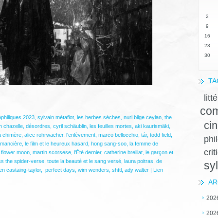
2
9
16
23
30
TA
litt
com
philiques 2023
,
sylvain métafiot
,
les herbes sèches
,
nuri bilge ceylan
,
the
ci
 chazelle
,
désordres
,
cyril schäublin
,
les feuilles mortes
,
aki kaurismäki
,
a chimère
,
alice rohrwacher
,
l'enlèvement
,
marco bellocchio
,
tár
,
todd field
,
phi
omancière
,
le film et le heureux hasard
,
hong sang-soo
,
la femme de
crit
he flower moon
,
martin scorsese
,
l'Été dernier
,
catherine breillat
,
le garçon et
s the spider-verse
,
toute la beauté et le sang versé
,
laura poitras
,
de
sy
ien castaing-taylor
,
perfect days
,
wim wenders
,
shttl
,
ady walter
|
Lien
AR
202
202