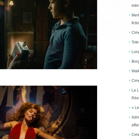
inti
Merh
ficti
Cime
Tote
Long
Borg
Walk
Cime
La L
Réel
« Le
Adri
affai
Cime