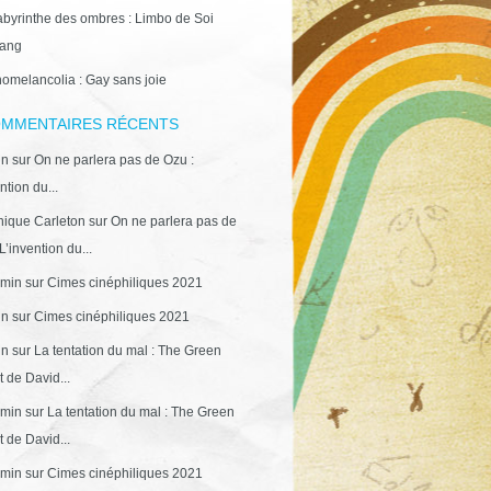
abyrinthe des ombres : Limbo de Soi
ang
omelancolia : Gay sans joie
MMENTAIRES RÉCENTS
in
sur
On ne parlera pas de Ozu :
ntion du...
ique Carleton
sur
On ne parlera pas de
L’invention du...
min
sur
Cimes cinéphiliques 2021
in
sur
Cimes cinéphiliques 2021
in
sur
La tentation du mal : The Green
 de David...
min
sur
La tentation du mal : The Green
 de David...
min
sur
Cimes cinéphiliques 2021