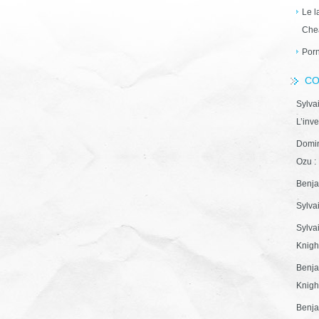
Le l
Che
Porn
CO
Sylva
L’inve
Domin
Ozu : 
Benja
Sylva
Sylva
Knight
Benja
Knight
Benja