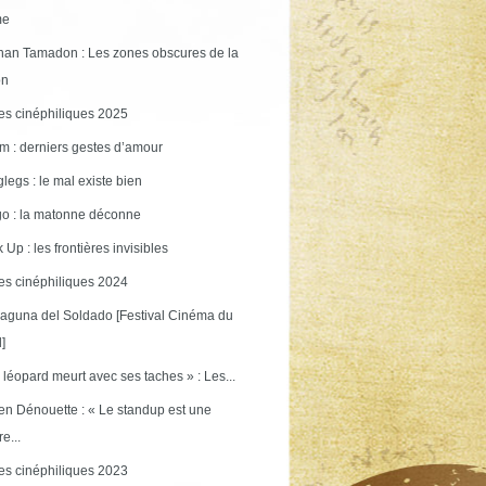
me
an Tamadon : Les zones obscures de la
on
s cinéphiliques 2025
m : derniers gestes d’amour
legs : le mal existe bien
o : la matonne déconne
 Up : les frontières invisibles
s cinéphiliques 2024
aguna del Soldado [Festival Cinéma du
]
 léopard meurt avec ses taches » : Les...
en Dénouette : « Le standup est une
re...
s cinéphiliques 2023