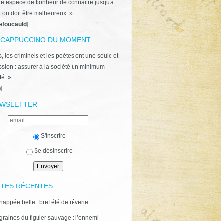
ne espèce de bonheur de connaître jusqu'à
t on doit être malheureux. »
efoucauld
]
 CAPPUCCINO DU MOMENT
, les criminels et les poètes ont une seule et
ion : assurer à la société un minimum
té. »
n
]
WSLETTER
S'inscrire
Se désinscrire
TES RÉCENTES
happée belle : bref été de rêverie
graines du figuier sauvage : l’ennemi