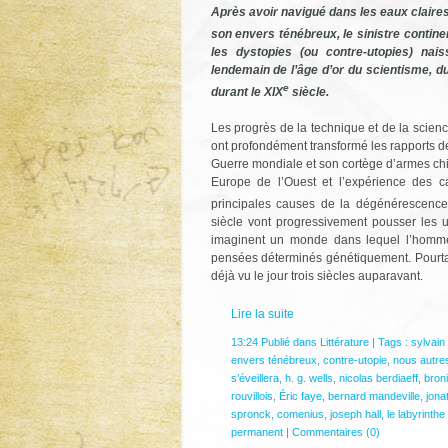
Après avoir navigué dans les eaux claires
son envers ténébreux, le sinistre contine
les dystopies (ou contre-utopies) nais
lendemain de l’âge d’or du scientisme, d
e
durant le XIX
siècle.
Les progrès de la technique et de la scienc
ont profondément transformé les rapports de
Guerre mondiale et son cortège d’armes ch
Europe de l’Ouest et l’expérience des 
principales causes de la dégénérescence 
siècle vont progressivement pousser les u
imaginent un monde dans lequel l’homme, 
pensées déterminés génétiquement. Pourtant
déjà vu le jour trois siècles auparavant.
Lire la suite
13:24 Publié dans
Littérature
| Tags :
sylvain 
envers ténébreux
,
contre-utopie
,
nous autre
s’éveillera
,
h. g. wells
,
nicolas berdiaeff
,
bron
rouvillois
,
Éric faye
,
bernard mandeville
,
jona
spronck
,
comenius
,
joseph hall
,
le labyrinth
permanent
|
Commentaires (0)