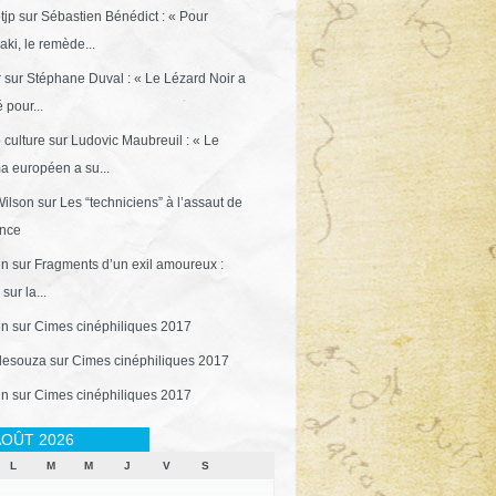
tjp
sur
Sébastien Bénédict : « Pour
ki, le remède...
r
sur
Stéphane Duval : « Le Lézard Noir a
 pour...
 culture
sur
Ludovic Maubreuil : « Le
a européen a su...
ilson
sur
Les “techniciens” à l’assaut de
ance
in
sur
Fragments d’un exil amoureux :
sur la...
in
sur
Cimes cinéphiliques 2017
desouza
sur
Cimes cinéphiliques 2017
in
sur
Cimes cinéphiliques 2017
OÛT 2026
L
M
M
J
V
S