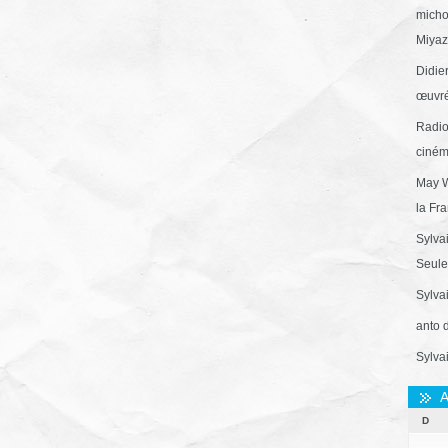
micho
Miyaza
Didie
œuvré
Radio
ciném
May W
la Fr
Sylva
Seule 
Sylva
anto 
Sylva
A
D