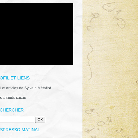
OFIL ET LIENS
il et articles de Sylvain Métafiot
s chauds cacao
CHERCHER
ESPRESSO MATINAL