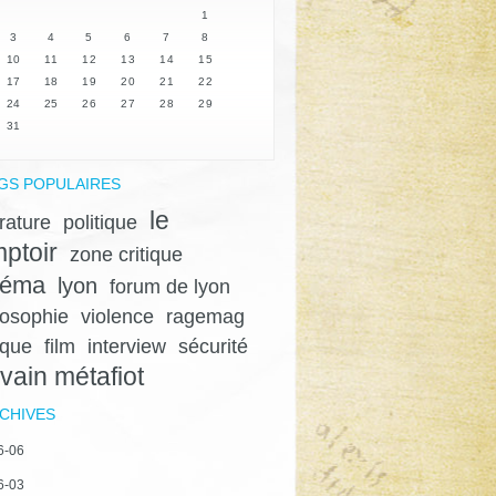
1
3
4
5
6
7
8
10
11
12
13
14
15
17
18
19
20
21
22
24
25
26
27
28
29
31
GS POPULAIRES
le
érature
politique
ptoir
zone critique
néma
lyon
forum de lyon
losophie
violence
ragemag
ique
film
interview
sécurité
lvain métafiot
CHIVES
6-06
6-03