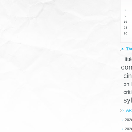
2
9
16
23
30
TA
litt
com
ci
phi
crit
sy
AR
202
202