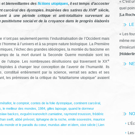
« C'est u
 et bienveillantes des
fictions utopiques
, il est temps d’accoster
quel poin
e
nt carcéral des dystopies. Inspirées des satires du XVII
siècle,
[
La Roch
sent à une période critique et anti-totalitaire survenant au
u positivisme social et de la croyance dans le progrès élaborés
LE
« Les fous
e n’ont pas seulement permis l’industrialisation de l’Occident mais
même miss
 l’homme à l’univers et à sa propre nature biologique. La Première
d'insécuri
imiques, l’échec des grandes idéologies, la montée du fascisme en
[
Hölderli
camps de la mort durant la Seconde Guerre mondiale sont les
e
de l’utopie. Les nombreuses désillusions qui traversent le XX
NE
topistes à changer leur conception de l’avenir de l’humanité. Ils
constitué entièrement par la science, verrait ses actes et ses
, les prémisses de la critique du “totalitarisme utopique” avaient
métafiot
,
le comptoir
,
contes de la folie dystopique
,
continent carcéral
,
s
,
le meilleur des mondes
,
1984
,
gilles lapouge
,
quand le dormeur
NO
islaw backzo
,
evguéni ivanovitch zamiatine
,
raymond trousson
,
frédéric
than swift
,
abbé prévost
,
tiphaigne de la roche
,
emile souvestre
,
maurice
L’Éc
e du monde et le paradis du cœur
,
mundus alter et idem
,
xixe siècle
|
Lien
Les 