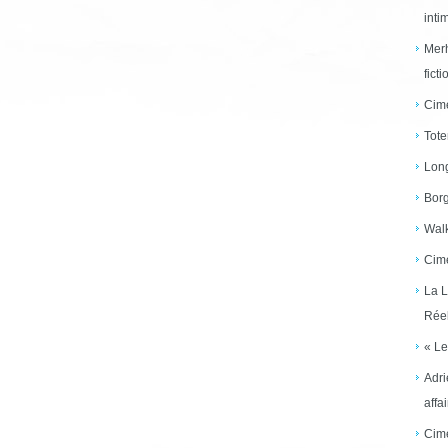
inti
Merh
ficti
Cime
Tote
Long
Borg
Walk
Cime
La L
Réel
« Le
Adri
affai
Cime