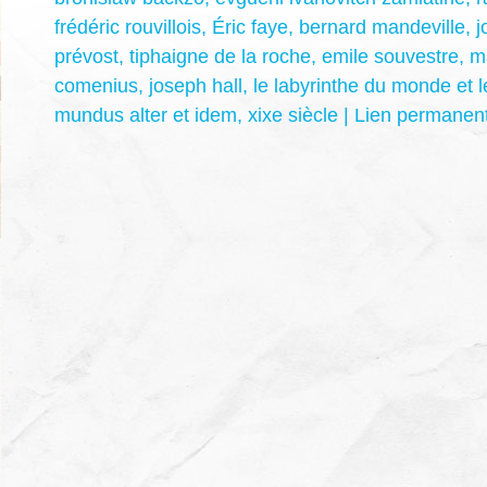
frédéric rouvillois
,
Éric faye
,
bernard mandeville
,
j
prévost
,
tiphaigne de la roche
,
emile souvestre
,
m
comenius
,
joseph hall
,
le labyrinthe du monde et 
mundus alter et idem
,
xixe siècle
|
Lien permanen