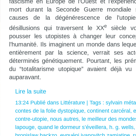
fascisme en Europe de l’Ouest et l’expérie
mort durant la Seconde Guerre mondiale so
causes de la dégénérescence de l’utopi
e
désillusions qui traversent le XX
siècle vo
pousser les utopistes à changer leur concep
l’humanité. Ils imaginent un monde dans leque
entièrement par la science, verrait ses a
déterminés génétiquement. Pourtant, les prém
du “totalitarisme utopique” avaient déjà vu l
auparavant.
Lire la suite
13:24 Publié dans
Littérature
| Tags :
sylvain méta
contes de la folie dystopique
,
continent carcéral
,
e
contre-utopie
,
nous autres
,
le meilleur des monde
lapouge
,
quand le dormeur s’éveillera
,
h. g. wells
bronislaw backzo
,
evguéni ivanovitch zamiatine
,
r