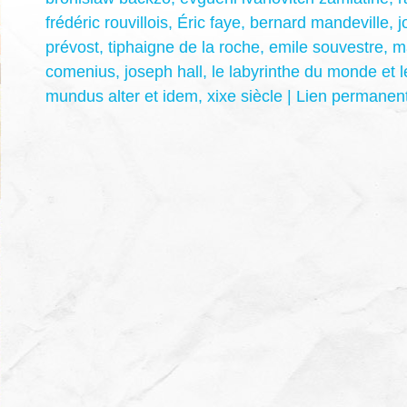
frédéric rouvillois
,
Éric faye
,
bernard mandeville
,
j
prévost
,
tiphaigne de la roche
,
emile souvestre
,
m
comenius
,
joseph hall
,
le labyrinthe du monde et 
mundus alter et idem
,
xixe siècle
|
Lien permanen