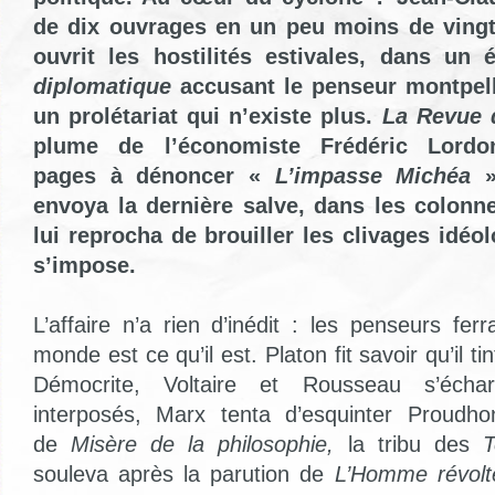
de dix ouvrages en un peu moins de vingt
ouvrit les hostilités estivales, dans un 
diplomatique
accusant le penseur montpell
un prolétariat qui n’existe plus.
La Revue 
plume de l’économiste Frédéric Lordo
pages à dénoncer «
L’impasse Michéa
».
envoya la dernière salve, dans les colonn
lui reprocha de brouiller les clivages idé
s’impose.
L’affaire n’a rien d’inédit : les penseurs ferr
monde est ce qu’il est. Platon fit savoir qu’il ti
Démocrite, Voltaire et Rousseau s’échar
interposés, Marx tenta d’esquinter Proudh
de
Misère de la philosophie,
la tribu des
souleva après la parution de
L’Homme révol