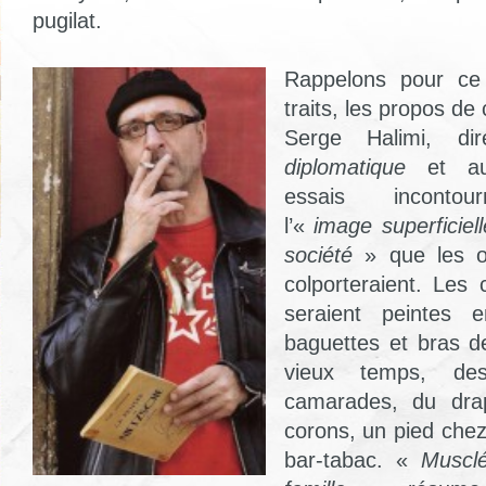
pugilat.
Rappelons pour ce 
traits, les propos de
Serge Halimi, d
diplomatique
et au
essais incontou
l’«
image superficiel
société
» que les 
colporteraient. Les 
seraient peintes 
baguettes et bras d
vieux temps, de
camarades, du dra
corons, un pied che
bar-tabac. «
Musclé,