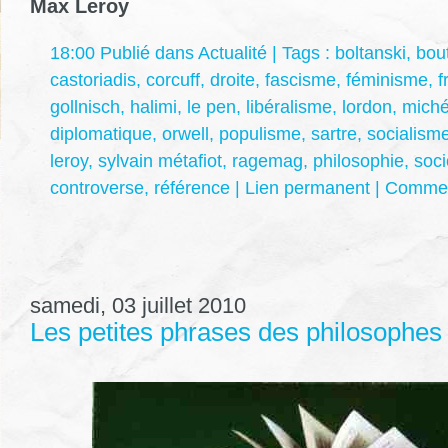
Max Leroy
18:00 Publié dans
Actualité
| Tags :
boltanski
,
bou
castoriadis
,
corcuff
,
droite
,
fascisme
,
féminisme
,
f
gollnisch
,
halimi
,
le pen
,
libéralisme
,
lordon
,
mich
diplomatique
,
orwell
,
populisme
,
sartre
,
socialism
leroy
,
sylvain métafiot
,
ragemag
,
philosophie
,
soci
controverse
,
référence
|
Lien permanent
|
Comment
samedi, 03 juillet 2010
Les petites phrases des philosophes