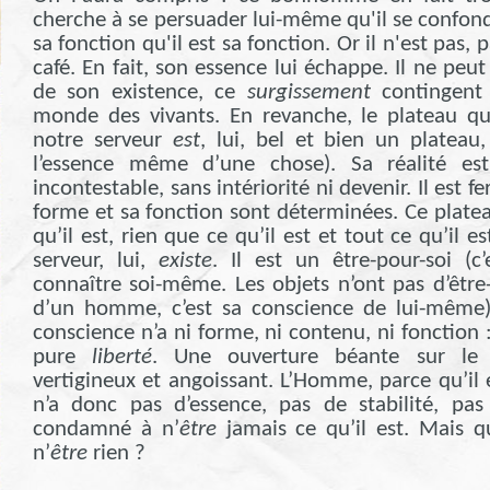
cherche à se persuader lui-même qu'il se confond
sa fonction qu'il est sa fonction. Or il n'est pas,
café. En fait, son essence lui échappe. Il ne peu
de son existence, ce
surgissement
contingent 
monde des vivants. En revanche, le plateau qu
notre serveur
est
, lui, bel et bien un plateau,
l’essence même d’une chose). Sa réalité est
incontestable, sans intériorité ni devenir. Il est 
forme et sa fonction sont déterminées. Ce plat
qu’il est, rien que ce qu’il est et tout ce qu’il e
serveur, lui,
existe
. Il est un être-pour-soi (c
connaître soi-même. Les objets n’ont pas d’être-
d’un homme, c’est sa conscience de lui-même)
conscience n’a ni forme, ni contenu, ni fonction 
pure
liberté
. Une ouverture béante sur le
vertigineux et angoissant. L’Homme, parce qu’il 
n’a donc pas d’essence, pas de stabilité, pas
condamné à n’
être
jamais ce qu’il est. Mais q
n’
être
rien ?