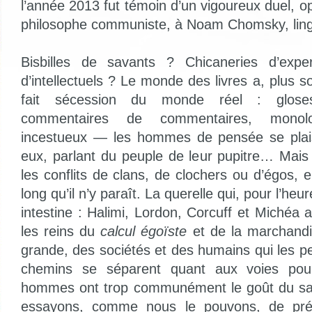
l’année 2013 fut témoin d’un vigoureux duel, o
philosophe communiste, à Noam Chomsky, lingu
Bisbilles de savants ? Chicaneries d’exp
d’intellectuels ? Le monde des livres a, plus s
fait sécession du monde réel : gloses
commentaires de commentaires, mono
incestueux — les hommes de pensée se plai
eux, parlant du peuple de leur pupitre… Mais 
les conflits de clans, de clochers ou d’égos, e
long qu’il n’y paraît. La querelle qui, pour l’heu
intestine : Halimi, Lordon, Corcuff et Michéa a
les reins du
calcul égoïste
et de la marchandis
grande, des sociétés et des humains qui les p
chemins se séparent quant aux voies pou
hommes ont trop communément le goût du san
essayons, comme nous le pouvons, de pré