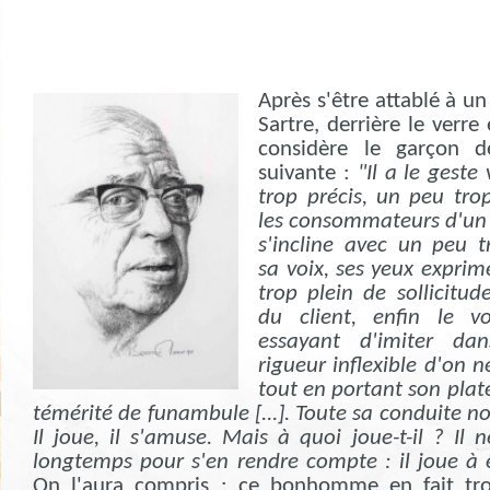
Après s'être attablé à un
Sartre, derrière le verre
considère le garçon 
suivante :
"Il a le geste
trop précis, un peu trop
les consommateurs d'un p
s'incline avec un peu 
sa voix, ses yeux exprim
trop plein de sollicit
du client, enfin le vo
essayant d'imiter d
rigueur inflexible d'on 
tout en portant son plat
témérité de funambule [...]. Toute sa conduite nou
Il joue, il s'amuse. Mais à quoi joue-t-il ? Il 
longtemps pour s'en rendre compte : il joue à 
On l'aura compris : ce bonhomme en fait trop,