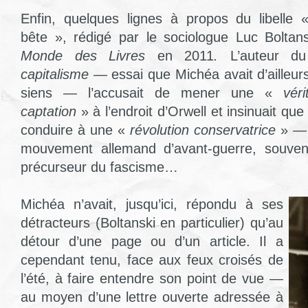
Enfin, quelques lignes à propos du libelle 
bête », rédigé par le sociologue Luc Bolta
Monde des Livres
en 2011
.
L’auteur du
capitalisme —
essai que Michéa avait d’ailleur
siens — l’accusait de mener une «
vér
captation
» à l’endroit d’Orwell et insinuait qu
conduire à une «
révolution conservatrice
» — 
mouvement allemand d’avant-guerre, souve
précurseur du fascisme…
Michéa n’avait, jusqu’ici, répondu à ses
détracteurs (Boltanski en particulier) qu’au
détour d’une page ou d’un article. Il a
cependant tenu, face aux feux croisés de
l’été, à faire entendre son point de vue —
au moyen d’une lettre ouverte adressée à