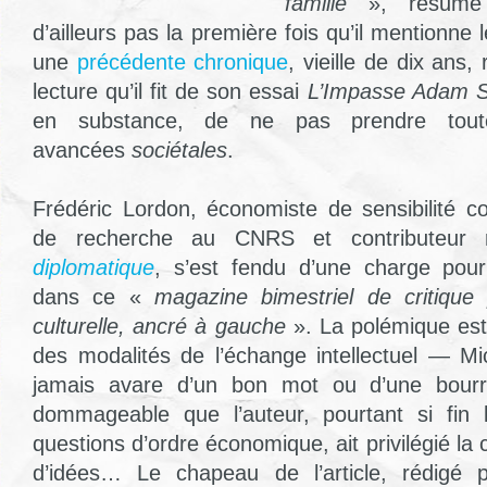
famille
», résume 
d’ailleurs pas la première fois qu’il mentionne 
une
précédente chronique
, vieille de dix ans,
lecture qu’il fit de son essai
L’Impasse Adam 
en substance, de ne pas prendre tou
avancées
sociétales
.
Frédéric Lordon, économiste de sensibilité c
de recherche au CNRS et contributeur 
diplomatique
, s’est fendu d’une charge pour
dans ce «
magazine bimestriel de critique p
culturelle, ancré à gauche
». La polémique est
des modalités de l’échange intellectuel — M
jamais avare d’un bon mot ou d’une bour
dommageable que l’auteur, pourtant si fin l
questions d’ordre économique, ait privilégié la
d’idées… Le chapeau de l’article, rédigé 