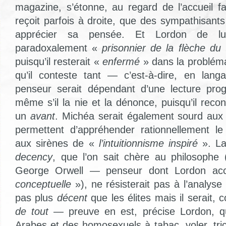
magazine, s’étonne, au regard de l’accueil 
reçoit parfois à droite, que des sympathisant
apprécier sa pensée. Et Lordon de lui
paradoxalement «
prisonnier de la flèche d
puisqu’il resterait «
enfermé
» dans la problém
qu’il conteste tant — c’est-à-dire, en lang
penseur serait dépendant d’une lecture pro
même s’il la nie et la dénonce, puisqu’il reconn
un
avant
. Michéa serait également sourd au
permettent d’appréhender rationnellement 
aux sirènes de «
l’intuitionnisme inspiré
». L
decency
, que l’on sait chère au philosophe 
George Orwell
—
penseur dont Lordon ac
conceptuelle
»), ne résisterait pas à l’analyse
pas plus
décent
que les élites mais il serait,
de tout —
preuve en est, précise Lordon, qu
Arabes et des homosexuels à tabac, voler, tri