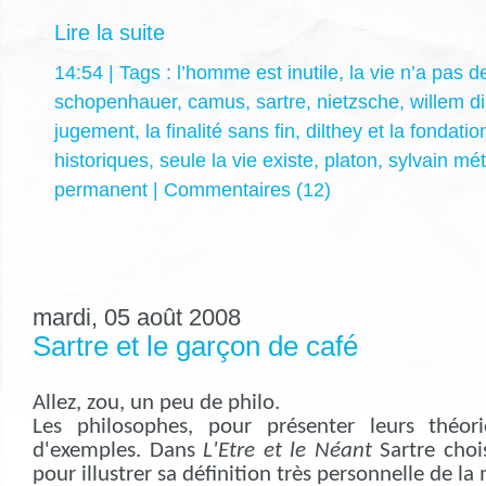
Lire la suite
14:54 | Tags :
l’homme est inutile
,
la vie n’a pas d
schopenhauer
,
camus
,
sartre
,
nietzsche
,
willem di
jugement
,
la finalité sans fin
,
dilthey et la fondati
historiques
,
seule la vie existe
,
platon
,
sylvain mét
permanent
|
Commentaires (12)
mardi, 05 août 2008
Sartre et le garçon de café
Allez, zou, un peu de philo.
Les philosophes, pour présenter leurs théor
d'exemples. Dans
L'Etre et le Néant
Sartre choi
pour illustrer sa définition très personnelle de la