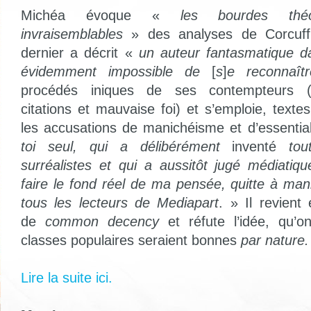
Michéa évoque «
les bourdes théo
invraisemblables
» des analyses de Corcuff
dernier a décrit «
un auteur fantasmatique da
évidemment impossible de
[
s
]
e reconnaîtr
procédés iniques de ses contempteurs (t
citations et mauvaise foi) et s’emploie, textes
les accusations de manichéisme et d’essentia
toi seul, qui a délibérément
inventé
tou
surréalistes et qui a aussitôt jugé médiatiq
faire le fond réel de ma pensée, quitte à mani
tous les lecteurs de
Mediapart
. » Il revient 
de
common decency
et réfute l’idée, qu’o
classes populaires seraient bonnes
par nature.
Lire la suite ici.