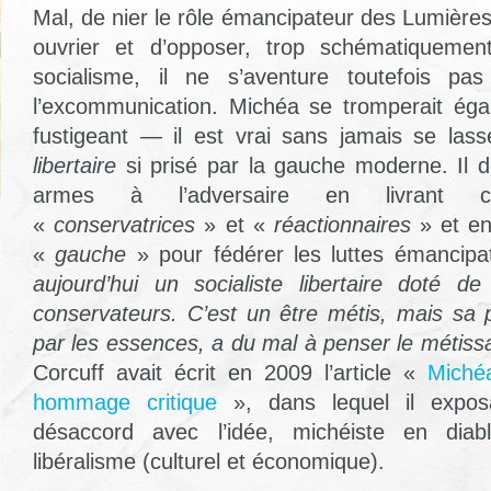
Mal, de nier le rôle émancipateur des Lumièr
ouvrier et d’opposer, trop schématiquement
socialisme, il ne s’aventure toutefois pa
l’excommunication. Michéa se tromperait éga
fustigeant — il est vrai sans jamais se la
libertaire
si prisé par la gauche moderne. Il 
armes à l’adversaire en livrant ce
«
conservatrices
» et «
réactionnaires
» et en
«
gauche
» pour fédérer les luttes émancipa
aujourd’hui un socialiste libertaire doté d
conservateurs. C’est un être métis, mais sa p
par les essences, a du mal à penser le métis
Corcuff avait écrit en 2009 l’article «
Michéa
hommage critique
», dans lequel il expos
désaccord avec l’idée, michéiste en dia
libéralisme (culturel et économique).