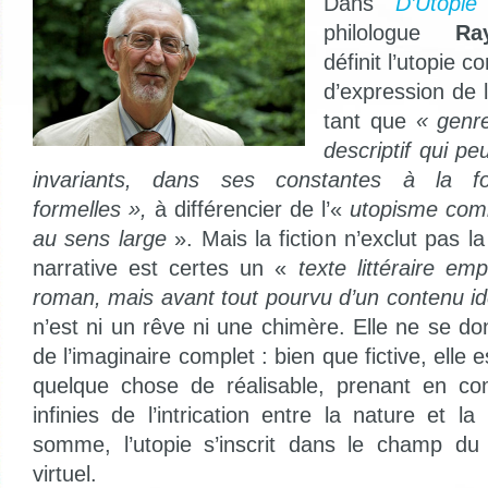
Dans
D’Utopie
philologue
Ra
définit l’utopie
d’expression de l
tant que
«
genre
descriptif qui pe
invariants, dans ses constantes à la fo
formelles »,
à différencier de l’«
utopisme comm
au sens large
». Mais la fiction n’exclut pas la
narrative est certes un «
texte littéraire em
roman, mais avant tout pourvu d’un contenu i
n’est ni un rêve ni une chimère. Elle ne se d
de l’imaginaire complet : bien que fictive, ell
quelque chose de réalisable, prenant en com
infinies de l’intrication entre la nature et 
somme, l’utopie s’inscrit dans le champ du
virtuel.