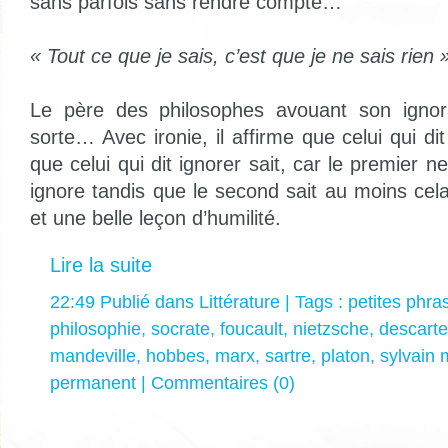
sans parfois sans rendre compte…
« Tout ce que je sais, c’est que je ne sais rien 
Le père des philosophes avouant son igno
sorte… Avec ironie, il affirme que celui qui dit
que celui qui dit ignorer sait, car le premier n
ignore tandis que le second sait au moins ce
et une belle leçon d’humilité.
Lire la suite
22:49 Publié dans
Littérature
| Tags :
petites phra
philosophie
,
socrate
,
foucault
,
nietzsche
,
descart
mandeville
,
hobbes
,
marx
,
sartre
,
platon
,
sylvain 
permanent
|
Commentaires (0)