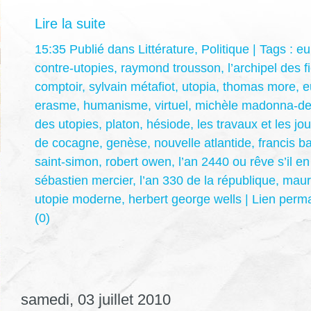
Lire la suite
15:35 Publié dans
Littérature
,
Politique
| Tags :
eu
contre-utopies
,
raymond trousson
,
l’archipel des 
comptoir
,
sylvain métafiot
,
utopia
,
thomas more
,
e
erasme
,
humanisme
,
virtuel
,
michèle madonna-de
des utopies
,
platon
,
hésiode
,
les travaux et les jo
de cocagne
,
genèse
,
nouvelle atlantide
,
francis b
saint-simon
,
robert owen
,
l’an 2440 ou rêve s’il en
sébastien mercier
,
l’an 330 de la république
,
maur
utopie moderne
,
herbert george wells
|
Lien perm
(0)
samedi, 03 juillet 2010