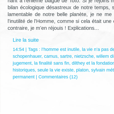
riant à l'énième blague de Toto. Si je rejoin
bilan écologique désastreux de notre temps, 
lamentable de notre belle planète, je ne me
l'inutilité de l'Homme, comme si cela était une
contraire, je m'en réjouis ! Explications...
Lire la suite
14:54 | Tags :
l’homme est inutile
,
la vie n’a pas d
schopenhauer
,
camus
,
sartre
,
nietzsche
,
willem di
jugement
,
la finalité sans fin
,
dilthey et la fondati
historiques
,
seule la vie existe
,
platon
,
sylvain mét
permanent
|
Commentaires (12)