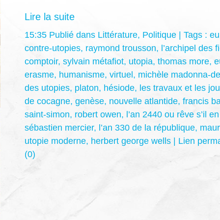
Lire la suite
15:35 Publié dans
Littérature
,
Politique
| Tags :
eu
contre-utopies
,
raymond trousson
,
l’archipel des 
comptoir
,
sylvain métafiot
,
utopia
,
thomas more
,
e
erasme
,
humanisme
,
virtuel
,
michèle madonna-de
des utopies
,
platon
,
hésiode
,
les travaux et les jo
de cocagne
,
genèse
,
nouvelle atlantide
,
francis b
saint-simon
,
robert owen
,
l’an 2440 ou rêve s’il en
sébastien mercier
,
l’an 330 de la république
,
maur
utopie moderne
,
herbert george wells
|
Lien perm
(0)