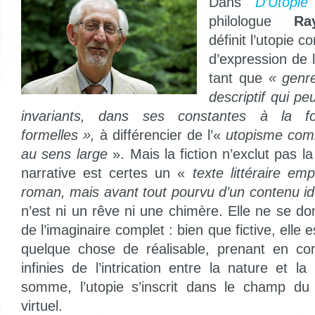
Dans
D’Utopie
philologue
Ra
définit l’utopie
d’expression de l
tant que
«
genre
descriptif qui pe
invariants, dans ses constantes à la fo
formelles »,
à différencier de l’«
utopisme comm
au sens large
». Mais la fiction n’exclut pas la
narrative est certes un «
texte littéraire em
roman, mais avant tout pourvu d’un contenu i
n’est ni un rêve ni une chimère. Elle ne se d
de l’imaginaire complet : bien que fictive, ell
quelque chose de réalisable, prenant en com
infinies de l’intrication entre la nature et 
somme, l’utopie s’inscrit dans le champ du
virtuel.