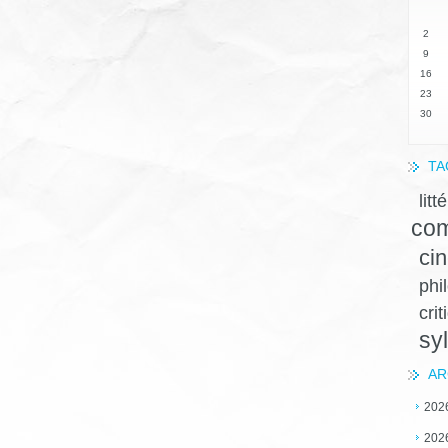
2
9
16
23
30
TA
litt
com
ci
phi
crit
sy
AR
202
202