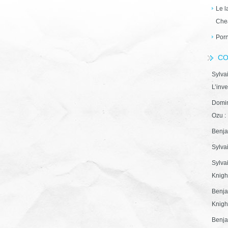
Le l
Che
Porn
CO
Sylva
L’inve
Domin
Ozu : 
Benja
Sylva
Sylva
Knight
Benja
Knight
Benja