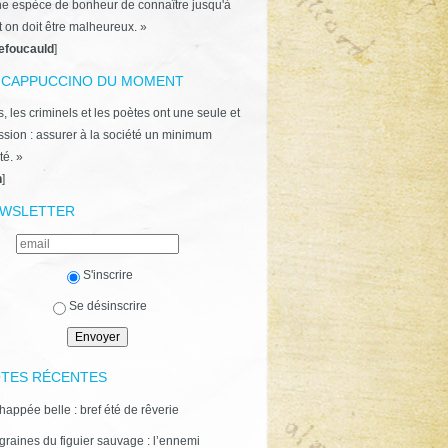
ne espèce de bonheur de connaître jusqu'à
t on doit être malheureux. »
efoucauld
]
 CAPPUCCINO DU MOMENT
, les criminels et les poètes ont une seule et
ion : assurer à la société un minimum
té. »
n
]
WSLETTER
S'inscrire
Se désinscrire
TES RÉCENTES
happée belle : bref été de rêverie
graines du figuier sauvage : l’ennemi