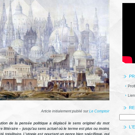
PR
Prof
Lien
RE
Article initialement publié sur
Le Comptoir
lution de la pensée politique a déplacé le sens originel du mot
L'
re littéraire – jusqu’au sens actuel où le terme est plus ou moins
é totalitaire. L’utopie est pourtant un genre bien spécifique, qui