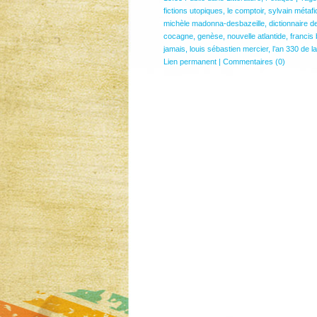
fictions utopiques
,
le comptoir
,
sylvain métafi
michèle madonna-desbazeille
,
dictionnaire d
cocagne
,
genèse
,
nouvelle atlantide
,
francis
jamais
,
louis sébastien mercier
,
l’an 330 de l
Lien permanent
|
Commentaires (0)