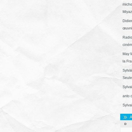
micho
Miyaza
Didie
œuvré
Radio
ciném
May W
la Fr
Sylva
Seule 
Sylva
anto 
Sylva
A
D