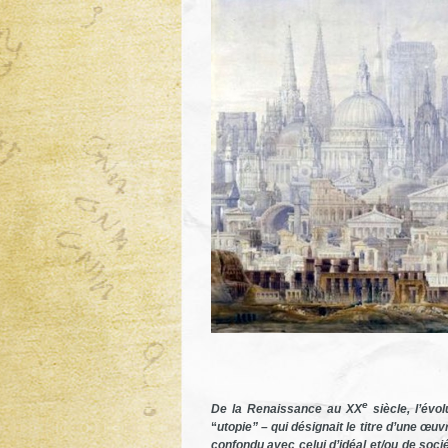
e
De la Renaissance au XX
siècle, l’évo
“
utopie”
– qui désignait le titre d’une œuv
confondu avec celui d’idéal et/ou de sociét