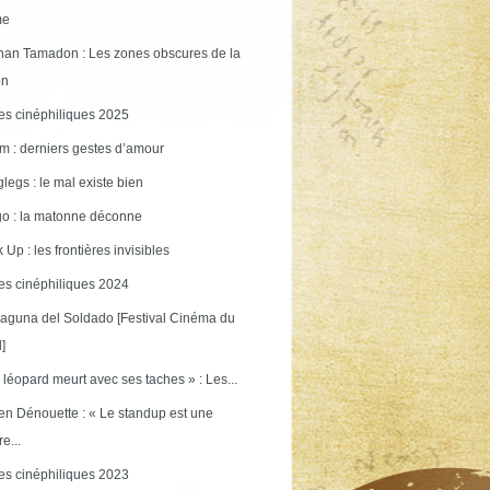
me
an Tamadon : Les zones obscures de la
on
s cinéphiliques 2025
m : derniers gestes d’amour
legs : le mal existe bien
o : la matonne déconne
 Up : les frontières invisibles
s cinéphiliques 2024
aguna del Soldado [Festival Cinéma du
]
 léopard meurt avec ses taches » : Les...
en Dénouette : « Le standup est une
re...
s cinéphiliques 2023