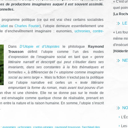
« C'est u
s de productions imaginaires auquel il est souvent assimilé.
quel poin
onnelles.
[
La Roch
rogramme politique (ce qui est vrai chez certains socialistes
LE
Cabet
ou
Charles Fourier
), l’utopie demeure essentiellement une
icule d’enchevêtrement imaginaire : eunomies,
uchronies
,
contre-
« Les fous
même miss
d'insécuri
Dans
D’Utopie et d’Utopistes
le philologue
Raymond
[
Hölderli
Trousson
définit l’utopie comme l’un des modes
d’expression de l’imaginaire social en tant que
«
genre
NE
littéraire narratif et descriptif qui peut s’étudier dans ses
invariants, dans ses constantes à la fois thématiques et
formelles »,
à différencier de l’«
utopisme comme imaginaire
social au sens large
». Mais la fiction n’exclut pas la politique
car l’utopie narrative est certes un «
texte littéraire
empruntant la forme du roman, mais avant tout pourvu d’un
 un rêve ni une chimère. Elle ne se donne pas sur le mode de
elle est envisagée comme quelque chose de réalisable, prenant en
tion entre la nature et la raison humaine. En somme, l’utopie s’inscrit
NO
.
L’Éc
Les 
 :
eunomies
,
uchronies
,
contre-utopies
,
raymond trousson
,
l’archipel des