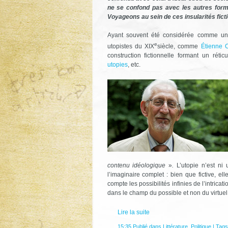
ne se confond pas avec les autres forme
Voyageons au sein de ces insularités ficti
Ayant souvent été considérée comme un p
e
utopistes du XIX
siècle, comme
Étienne 
construction fictionnelle formant un rét
utopies
, etc.
contenu idéologique
»
.
L’utopie n’est ni
l’imaginaire complet : bien que fictive, 
compte les possibilités infinies de l’intrica
dans le champ du possible et non du virtuel
Lire la suite
15:35 Publié dans
Littérature
,
Politique
| Tags