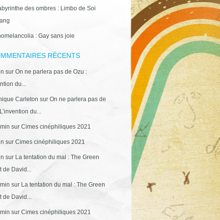
abyrinthe des ombres : Limbo de Soi
ang
omelancolia : Gay sans joie
MMENTAIRES RÉCENTS
in
sur
On ne parlera pas de Ozu :
ntion du...
ique Carleton
sur
On ne parlera pas de
L’invention du...
min
sur
Cimes cinéphiliques 2021
in
sur
Cimes cinéphiliques 2021
in
sur
La tentation du mal : The Green
 de David...
min
sur
La tentation du mal : The Green
 de David...
min
sur
Cimes cinéphiliques 2021