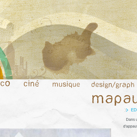
ED
Dans u
d'appauv