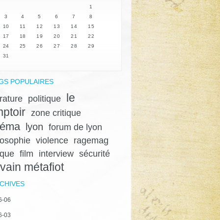
1
3
4
5
6
7
8
10
11
12
13
14
15
17
18
19
20
21
22
24
25
26
27
28
29
31
GS POPULAIRES
le
érature
politique
ptoir
zone critique
néma
lyon
forum de lyon
losophie
violence
ragemag
ique
film
interview
sécurité
lvain métafiot
CHIVES
6-06
6-03