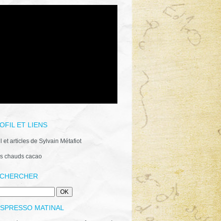
OFIL ET LIENS
il et articles de Sylvain Métafiot
s chauds cacao
CHERCHER
ESPRESSO MATINAL