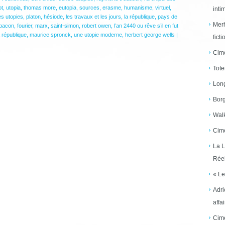
ot
,
utopia
,
thomas more
,
eutopia
,
sources
,
erasme
,
humanisme
,
virtuel
,
inti
es utopies
,
platon
,
hésiode
,
les travaux et les jours
,
la république
,
pays de
Merh
 bacon
,
fourier
,
marx
,
saint-simon
,
robert owen
,
l’an 2440 ou rêve s’il en fut
a république
,
maurice spronck
,
une utopie moderne
,
herbert george wells
|
ficti
Cime
Tote
Long
Borg
Walk
Cime
La L
Réel
« Le
Adri
affai
Cime