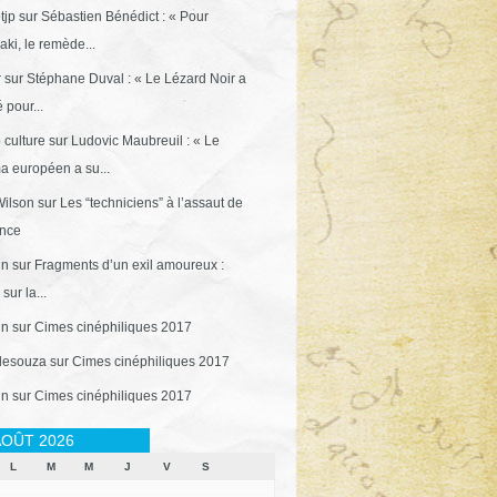
tjp
sur
Sébastien Bénédict : « Pour
ki, le remède...
r
sur
Stéphane Duval : « Le Lézard Noir a
 pour...
 culture
sur
Ludovic Maubreuil : « Le
a européen a su...
ilson
sur
Les “techniciens” à l’assaut de
ance
in
sur
Fragments d’un exil amoureux :
sur la...
in
sur
Cimes cinéphiliques 2017
desouza
sur
Cimes cinéphiliques 2017
in
sur
Cimes cinéphiliques 2017
OÛT 2026
L
M
M
J
V
S