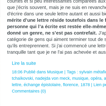
courtes et si peu intéressantes comparées aux v
que j’écris souvent, mais je ne suis en revanc
d’écrire dans une seule lettre autant et aussi 
mérite d’une lettre réside toutefois dans le f
personne qui l’a écrite est restée elle-même
donné un genre, ne s’est pas contrefait.
J’ap
catégorie de gens qui aiment terminer tout de 
qu’ils entreprennent. Si j’ai commencé une lettr
tranquille tant que je ne l’ai pas achevée et au
Lire la suite
18:06 Publié dans
Musique
| Tags :
sylvain métafi
tchaïkovski
,
nadejda von meck
,
musique
,
opéra
,
lettre
,
échange épistolaire
,
florence
,
1878
|
Lien 
Commentaires (0)