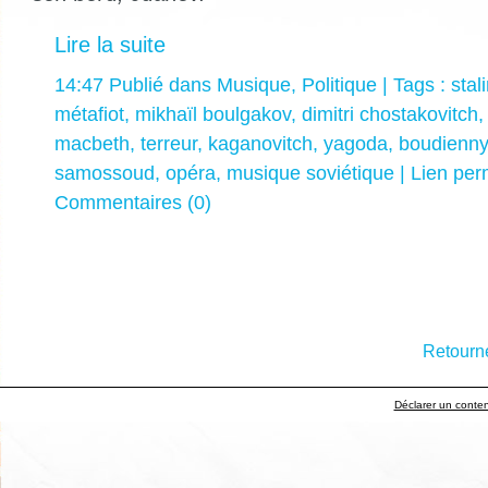
Lire la suite
14:47 Publié dans
Musique
,
Politique
| Tags :
stal
métafiot
,
mikhaïl boulgakov
,
dimitri chostakovitch
macbeth
,
terreur
,
kaganovitch
,
yagoda
,
boudienny
samossoud
,
opéra
,
musique soviétique
|
Lien pe
Commentaires (0)
Retourne
Déclarer un contenu 