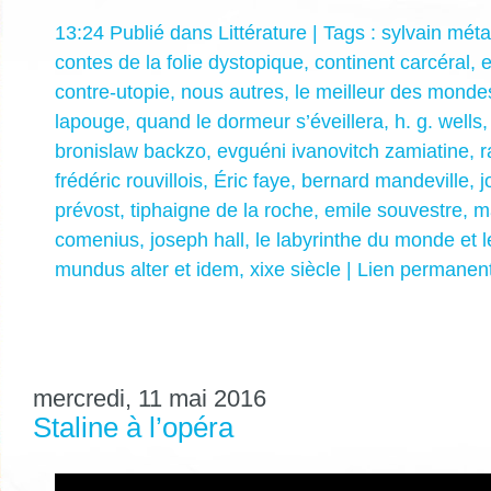
13:24 Publié dans
Littérature
| Tags :
sylvain méta
contes de la folie dystopique
,
continent carcéral
,
e
contre-utopie
,
nous autres
,
le meilleur des monde
lapouge
,
quand le dormeur s’éveillera
,
h. g. wells
bronislaw backzo
,
evguéni ivanovitch zamiatine
,
r
frédéric rouvillois
,
Éric faye
,
bernard mandeville
,
j
prévost
,
tiphaigne de la roche
,
emile souvestre
,
m
comenius
,
joseph hall
,
le labyrinthe du monde et 
mundus alter et idem
,
xixe siècle
|
Lien permanen
mercredi, 11 mai 2016
Staline à l’opéra