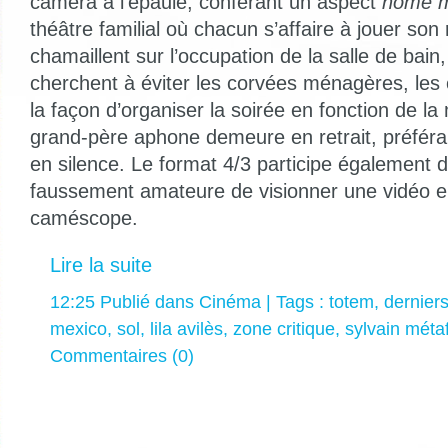
caméra à l’épaule, conférant un aspect
home m
théâtre familial où chacun s’affaire à jouer son 
chamaillent sur l’occupation de la salle de bain,
cherchent à éviter les corvées ménagères, les 
la façon d’organiser la soirée en fonction de la
grand-père aphone demeure en retrait, préféran
en silence. Le format 4/3 participe également 
faussement amateure de visionner une vidéo e
caméscope.
Lire la suite
12:25 Publié dans
Cinéma
| Tags :
totem
,
dernier
mexico
,
sol
,
lila avilès
,
zone critique
,
sylvain métaf
Commentaires (0)