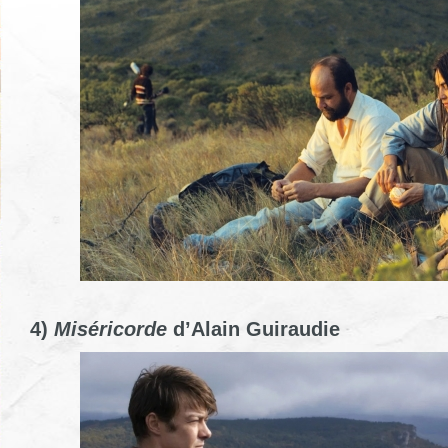
4)
Miséricorde
d’Alain Guiraudie