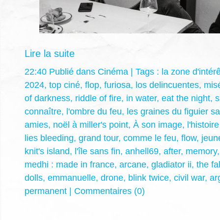
Lire la suite
22:40 Publié dans
Cinéma
| Tags :
la zone d'intérê
2024
,
top ciné
,
flop
,
furiosa
,
los delincuentes
,
mis
of darkness
,
riddle of fire
,
in water
,
eat the night
,
s
connaître
,
l'ombre du feu
,
les graines du figuier 
amies
,
noël à miller's point
,
À son image
,
l'histoi
lies bleeding
,
grand tour
,
comme le feu
,
flow
,
jeun
knit's island
,
l'île sans fin
,
anhell69
,
after
,
memory
medhi : made in france
,
arcane
,
gladiator ii
,
the fa
dolls
,
emmanuelle
,
drone
,
blink twice
,
civil war
,
ar
permanent
|
Commentaires (0)