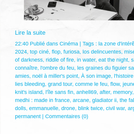
Lire la suite
22:40 Publié dans
Cinéma
| Tags :
la zone d'intérê
2024
,
top ciné
,
flop
,
furiosa
,
los delincuentes
,
mis
of darkness
,
riddle of fire
,
in water
,
eat the night
,
s
connaître
,
l'ombre du feu
,
les graines du figuier 
amies
,
noël à miller's point
,
À son image
,
l'histoi
lies bleeding
,
grand tour
,
comme le feu
,
flow
,
jeun
knit's island
,
l'île sans fin
,
anhell69
,
after
,
memory
medhi : made in france
,
arcane
,
gladiator ii
,
the fa
dolls
,
emmanuelle
,
drone
,
blink twice
,
civil war
,
ar
permanent
|
Commentaires (0)