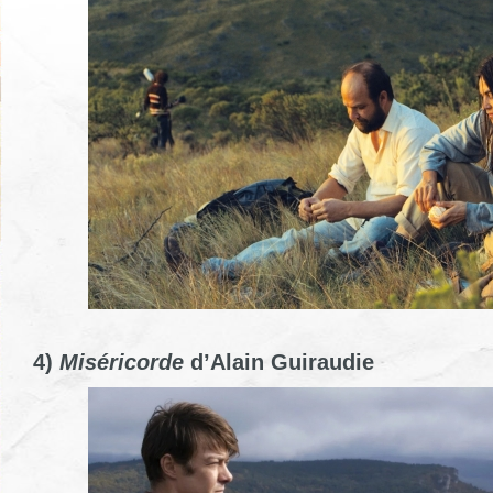
4)
Miséricorde
d’Alain Guiraudie