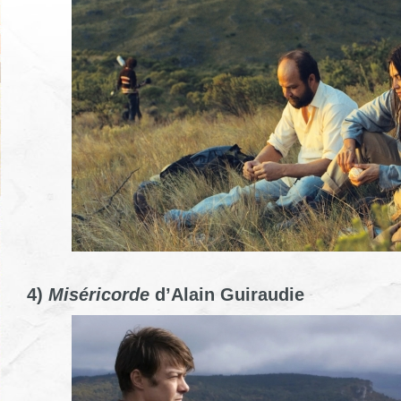
4)
Miséricorde
d’Alain Guiraudie