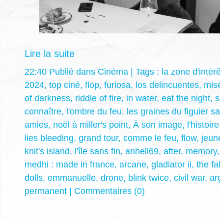
Lire la suite
22:40 Publié dans
Cinéma
| Tags :
la zone d'intérê
2024
,
top ciné
,
flop
,
furiosa
,
los delincuentes
,
mis
of darkness
,
riddle of fire
,
in water
,
eat the night
,
s
connaître
,
l'ombre du feu
,
les graines du figuier 
amies
,
noël à miller's point
,
À son image
,
l'histoi
lies bleeding
,
grand tour
,
comme le feu
,
flow
,
jeun
knit's island
,
l'île sans fin
,
anhell69
,
after
,
memory
medhi : made in france
,
arcane
,
gladiator ii
,
the fa
dolls
,
emmanuelle
,
drone
,
blink twice
,
civil war
,
ar
permanent
|
Commentaires (0)