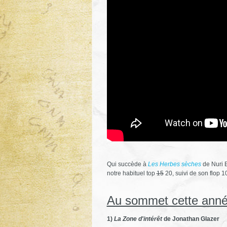
Qui succède à
Les Herbes sèches
de Nuri B
notre habituel top
15
20, suivi de son flop 10
Au sommet cette ann
1)
La Zone d'intérêt
de Jonathan Glazer