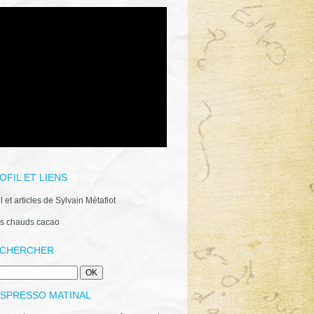
OFIL ET LIENS
il et articles de Sylvain Métafiot
s chauds cacao
CHERCHER
ESPRESSO MATINAL