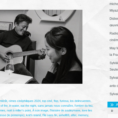
micho
Miyaza
Didie
œuvré
Radio
ciném
May W
la Fr
Sylva
Seule 
Sylva
anto 
Sylva
ntérêt
,
cimes cinéphiliques 2024
,
top ciné
,
flop
,
furiosa
,
los delincuentes
,
A
 of fire
,
in water
,
eat the night
,
sans jamais nous connaître
,
l'ombre du feu
,
amies
,
noël à miller's point
,
À son image
,
l'histoire de souleymane
,
love lies
D
esse (le printemps)
,
knit's island
,
l'île sans fin
,
anhell69
,
after
,
memory
,