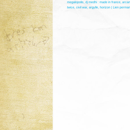
megalopolis
,
dj medhi : made in france
,
arca
twice
,
civil war
,
argylle
,
horizon
|
Lien perman