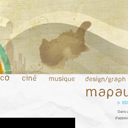
ED
Dans u
d'appauv