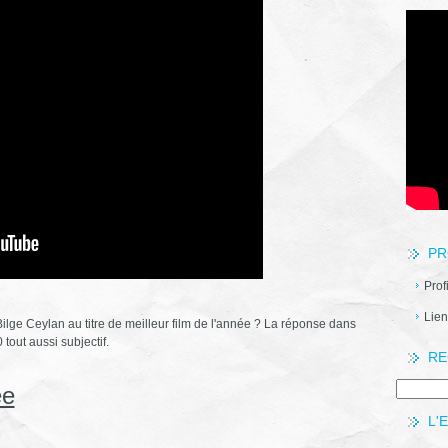
PR
Prof
Lien
ilge Ceylan au titre de meilleur film de l'année ? La réponse dans
 tout aussi subjectif.
RE
ée
L'