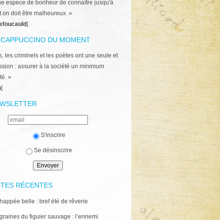
ne espèce de bonheur de connaître jusqu'à
t on doit être malheureux. »
efoucauld
]
 CAPPUCCINO DU MOMENT
, les criminels et les poètes ont une seule et
ion : assurer à la société un minimum
té. »
n
]
WSLETTER
S'inscrire
Se désinscrire
TES RÉCENTES
happée belle : bref été de rêverie
graines du figuier sauvage : l’ennemi