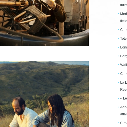
inti
Merh
ficti
Cime
Tote
Long
Borg
Walk
Cime
La L
Réel
« Le
Adri
affai
Cime