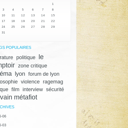
1
3
4
5
6
7
8
10
11
12
13
14
15
17
18
19
20
21
22
24
25
26
27
28
29
31
GS POPULAIRES
le
érature
politique
ptoir
zone critique
néma
lyon
forum de lyon
losophie
violence
ragemag
ique
film
interview
sécurité
lvain métafiot
CHIVES
6-06
6-03