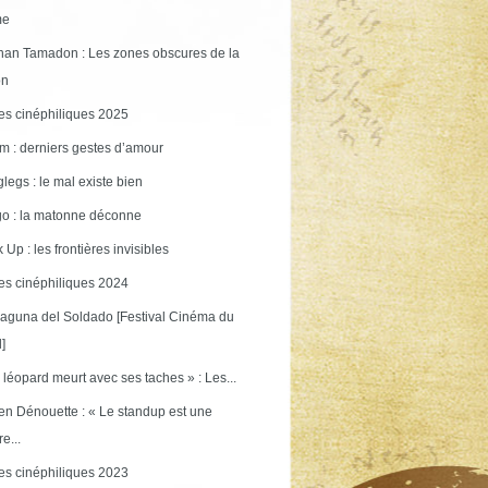
me
an Tamadon : Les zones obscures de la
on
s cinéphiliques 2025
m : derniers gestes d’amour
legs : le mal existe bien
o : la matonne déconne
 Up : les frontières invisibles
s cinéphiliques 2024
aguna del Soldado [Festival Cinéma du
]
 léopard meurt avec ses taches » : Les...
en Dénouette : « Le standup est une
re...
s cinéphiliques 2023