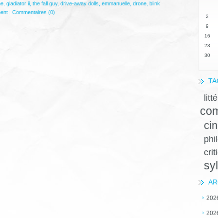
ne
,
gladiator ii
,
the fall guy
,
drive-away dolls
,
emmanuelle
,
drone
,
blink
ent
|
Commentaires (0)
2
9
16
23
30
TA
litt
com
ci
phi
crit
sy
AR
202
202