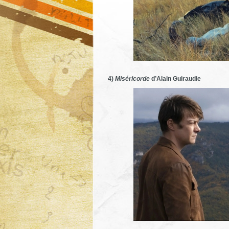
4)
Miséricorde
d’Alain Guiraudie