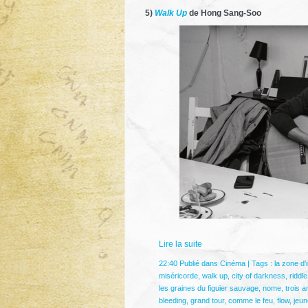
5)
Walk Up
de Hong Sang-Soo
Lire la suite
22:40 Publié dans
Cinéma
| Tags :
la zone d'i
miséricorde
,
walk up
,
city of darkness
,
riddle
les graines du figuier sauvage
,
nome
,
trois 
bleeding
,
grand tour
,
comme le feu
,
flow
,
jeun