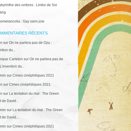
abyrinthe des ombres : Limbo de Soi
ang
omelancolia : Gay sans joie
MMENTAIRES RÉCENTS
in
sur
On ne parlera pas de Ozu :
ntion du...
ique Carleton
sur
On ne parlera pas de
L’invention du...
min
sur
Cimes cinéphiliques 2021
in
sur
Cimes cinéphiliques 2021
in
sur
La tentation du mal : The Green
 de David...
min
sur
La tentation du mal : The Green
 de David...
min
sur
Cimes cinéphiliques 2021