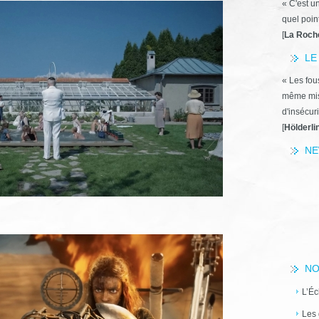
« C'est u
quel poin
[
La Roch
LE
« Les fous
même miss
d'insécuri
[
Hölderli
NE
NO
L’Éc
Les 