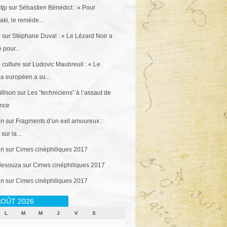
tjp
sur
Sébastien Bénédict : « Pour
ki, le remède...
r
sur
Stéphane Duval : « Le Lézard Noir a
 pour...
 culture
sur
Ludovic Maubreuil : « Le
a européen a su...
ilson
sur
Les “techniciens” à l’assaut de
ance
in
sur
Fragments d’un exil amoureux :
sur la...
in
sur
Cimes cinéphiliques 2017
desouza
sur
Cimes cinéphiliques 2017
in
sur
Cimes cinéphiliques 2017
OÛT 2026
L
M
M
J
V
S