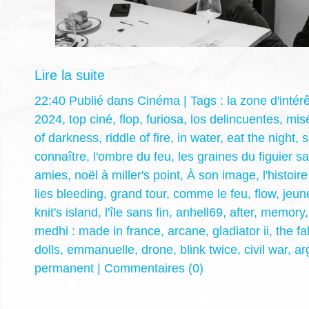
Lire la suite
22:40 Publié dans
Cinéma
| Tags :
la zone d'intérê
2024
,
top ciné
,
flop
,
furiosa
,
los delincuentes
,
mis
of darkness
,
riddle of fire
,
in water
,
eat the night
,
s
connaître
,
l'ombre du feu
,
les graines du figuier 
amies
,
noël à miller's point
,
À son image
,
l'histoi
lies bleeding
,
grand tour
,
comme le feu
,
flow
,
jeun
knit's island
,
l'île sans fin
,
anhell69
,
after
,
memory
medhi : made in france
,
arcane
,
gladiator ii
,
the fa
dolls
,
emmanuelle
,
drone
,
blink twice
,
civil war
,
ar
permanent
|
Commentaires (0)