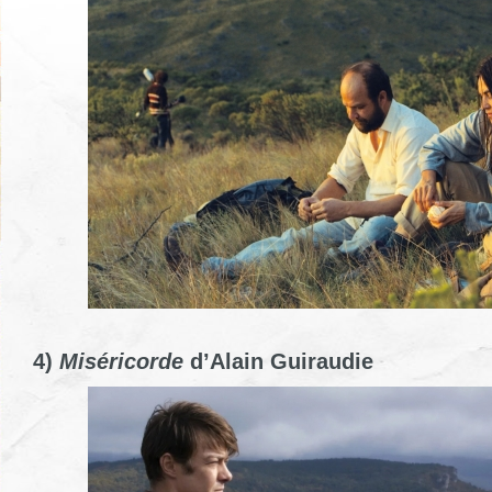
4)
Miséricorde
d’Alain Guiraudie