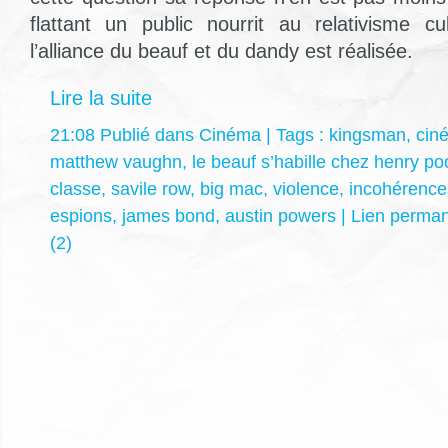
flattant un public nourrit au relativisme cu
l’alliance du beauf et du dandy est réalisée.
Lire la suite
21:08 Publié dans
Cinéma
| Tags :
kingsman
,
cin
matthew vaughn
,
le beauf s’habille chez henry po
classe
,
savile row
,
big mac
,
violence
,
incohérence
espions
,
james bond
,
austin powers
|
Lien perma
(2)