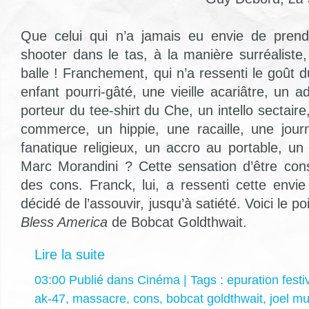
Que celui qui n’a jamais eu envie de prend
shooter dans le tas, à la manière surréaliste
balle ! Franchement, qui n’a ressenti le goût
enfant pourri-gâté, une vieille acariâtre, un 
porteur du tee-shirt du Che, un intello sectaire
commerce, un hippie, une racaille, une jour
fanatique religieux, un accro au portable, un
Marc Morandini ? Cette sensation d’être co
des cons. Franck, lui, a ressenti cette envie
décidé de l’assouvir, jusqu’à satiété. Voici le p
Bless America
de Bobcat Goldthwait.
Lire la suite
03:00 Publié dans
Cinéma
| Tags :
epuration festi
ak-47
,
massacre
,
cons
,
bobcat goldthwait
,
joel mu