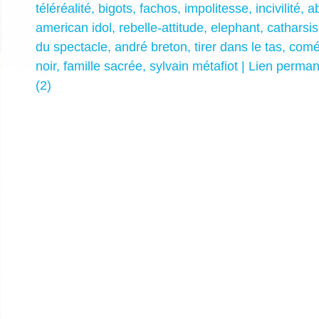
téléréalité
,
bigots
,
fachos
,
impolitesse
,
incivilité
,
ab
american idol
,
rebelle-attitude
,
elephant
,
catharsis
du spectacle
,
andré breton
,
tirer dans le tas
,
comé
noir
,
famille sacrée
,
sylvain métafiot
|
Lien perman
(2)