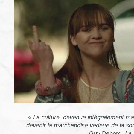
« La
culture
,
devenue
intégralement
ma
devenir
la
marchandise
vedette
de la
soc
Guy Debord,
La 