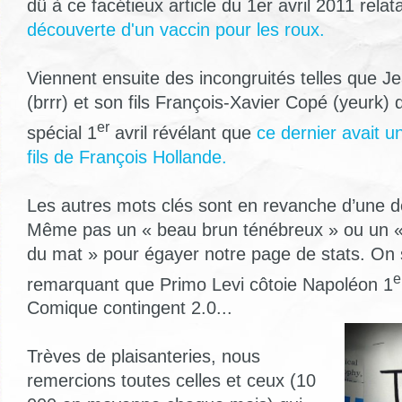
dû à ce facétieux article du 1er avril 2011 rela
découverte d'un vaccin pour les roux.
Viennent ensuite des incongruités telles que 
(brrr) et son fils François-Xavier Copé (yeurk) 
er
spécial 1
avril révélant que
ce dernier avait u
fils de François Hollande.
Les autres mots clés sont en revanche d’une d
Même pas un « beau brun ténébreux » ou un «
du mat » pour égayer notre page de stats. On 
e
remarquant que Primo Levi côtoie Napoléon 1
Comique contingent 2.0...
Trèves de plaisanteries, nous
remercions toutes celles et ceux (10