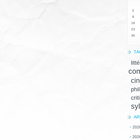
2
9
16
23
30
TA
litt
com
ci
phi
crit
sy
AR
202
202