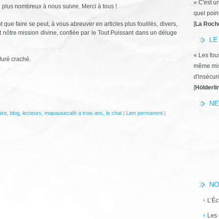
« C'est u
 plus nombreux à nous suivre. Merci à tous !
quel poin
ue faire se peut, à vous abreuver en articles plus fouillés, divers,
[
La Roch
st nôtre mission divine, confiée par le Tout Puissant dans un déluge
LE
« Les fous
Juré craché.
même miss
d'insécuri
[
Hölderli
NE
ire
,
blog
,
lecteurs
,
mapausecafé a trois ans
,
le chat
|
Lien permanent
|
NO
L’Éc
Les 