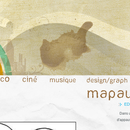
ED
Dans u
d'appauv