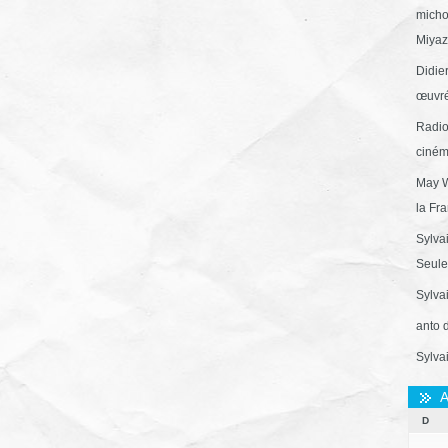
micho
Miyaza
Didie
œuvré
Radio
ciném
May W
la Fr
Sylva
Seule 
Sylva
anto 
Sylva
A
D