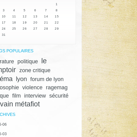
1
3
4
5
6
7
8
10
11
12
13
14
15
17
18
19
20
21
22
24
25
26
27
28
29
31
GS POPULAIRES
le
érature
politique
ptoir
zone critique
néma
lyon
forum de lyon
losophie
violence
ragemag
ique
film
interview
sécurité
lvain métafiot
CHIVES
6-06
6-03