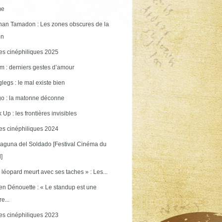
me
an Tamadon : Les zones obscures de la
on
s cinéphiliques 2025
m : derniers gestes d’amour
legs : le mal existe bien
o : la matonne déconne
 Up : les frontières invisibles
s cinéphiliques 2024
aguna del Soldado [Festival Cinéma du
]
 léopard meurt avec ses taches » : Les...
en Dénouette : « Le standup est une
re...
s cinéphiliques 2023