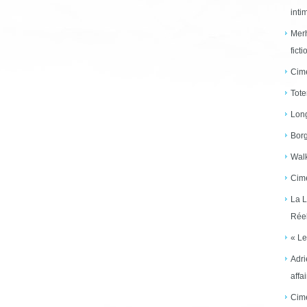
inti
Merh
ficti
Cime
Tote
Long
Borg
Walk
Cime
La L
Réel
« Le
Adri
affai
Cime