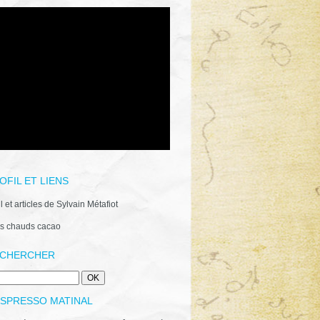
OFIL ET LIENS
il et articles de Sylvain Métafiot
s chauds cacao
CHERCHER
ESPRESSO MATINAL