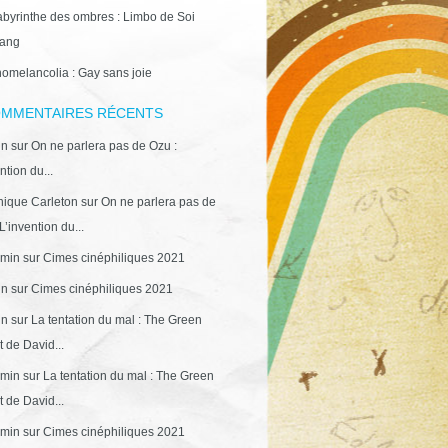
abyrinthe des ombres : Limbo de Soi
ang
omelancolia : Gay sans joie
MMENTAIRES RÉCENTS
in
sur
On ne parlera pas de Ozu :
ntion du...
ique Carleton
sur
On ne parlera pas de
L’invention du...
min
sur
Cimes cinéphiliques 2021
in
sur
Cimes cinéphiliques 2021
in
sur
La tentation du mal : The Green
 de David...
min
sur
La tentation du mal : The Green
 de David...
min
sur
Cimes cinéphiliques 2021