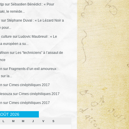
tjp
sur
Sébastien Bénédict : « Pour
ki, le remède...
r
sur
Stéphane Duval : « Le Lézard Noir a
 pour...
 culture
sur
Ludovic Maubreuil : « Le
a européen a su...
ilson
sur
Les “techniciens” à l’assaut de
ance
in
sur
Fragments d’un exil amoureux :
sur la...
in
sur
Cimes cinéphiliques 2017
desouza
sur
Cimes cinéphiliques 2017
in
sur
Cimes cinéphiliques 2017
OÛT 2026
L
M
M
J
V
S