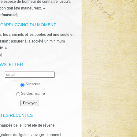
ne espèce de bonheur de connaître jusqu'à
t on doit être malheureux. »
efoucauld
]
 CAPPUCCINO DU MOMENT
, les criminels et les poètes ont une seule et
ion : assurer à la société un minimum
té. »
n
]
WSLETTER
S'inscrire
Se désinscrire
TES RÉCENTES
happée belle : bref été de rêverie
graines du figuier sauvage : l’ennemi