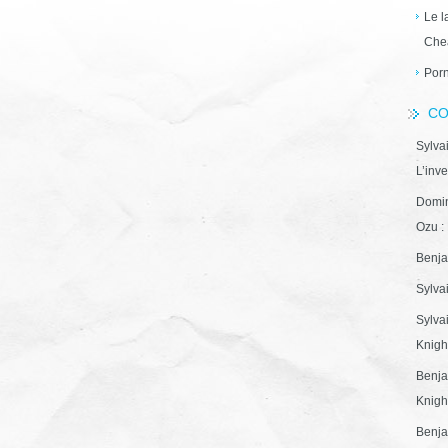
Le l
Che
Porn
CO
Sylva
L’inve
Domin
Ozu : 
Benja
Sylva
Sylva
Knight
Benja
Knight
Benja