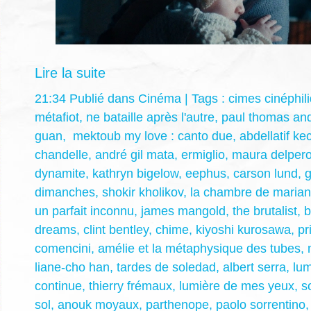
Lire la suite
21:34 Publié dans
Cinéma
| Tags :
cimes cinéphil
métafiot
,
ne bataille après l'autre
,
paul thomas an
guan
,
mektoub my love : canto due
,
abdellatif ke
chandelle
,
andré gil mata
,
ermiglio
,
maura delper
dynamite
,
kathryn bigelow
,
eephus
,
carson lund
,
g
dimanches
,
shokir kholikov
,
la chambre de maria
un parfait inconnu
,
james mangold
,
the brutalist
,
b
dreams
,
clint bentley
,
chime
,
kiyoshi kurosawa
,
pr
comencini
,
amélie et la métaphysique des tubes
,
liane-cho han
,
tardes de soledad
,
albert serra
,
lum
continue
,
thierry frémaux
,
lumière de mes yeux
,
s
sol
,
anouk moyaux
,
parthenope
,
paolo sorrentino