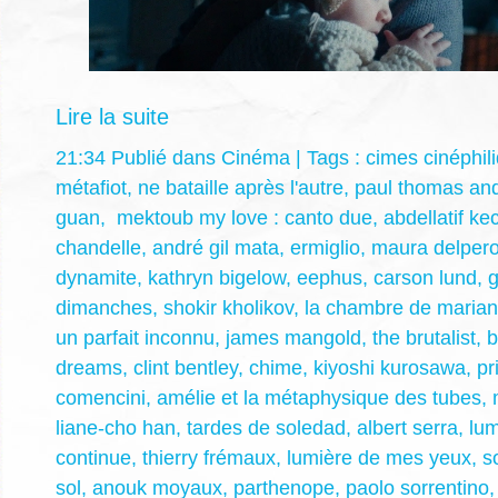
Lire la suite
21:34 Publié dans
Cinéma
| Tags :
cimes cinéphil
métafiot
,
ne bataille après l'autre
,
paul thomas an
guan
,
mektoub my love : canto due
,
abdellatif ke
chandelle
,
andré gil mata
,
ermiglio
,
maura delper
dynamite
,
kathryn bigelow
,
eephus
,
carson lund
,
g
dimanches
,
shokir kholikov
,
la chambre de maria
un parfait inconnu
,
james mangold
,
the brutalist
,
b
dreams
,
clint bentley
,
chime
,
kiyoshi kurosawa
,
pr
comencini
,
amélie et la métaphysique des tubes
,
liane-cho han
,
tardes de soledad
,
albert serra
,
lum
continue
,
thierry frémaux
,
lumière de mes yeux
,
s
sol
,
anouk moyaux
,
parthenope
,
paolo sorrentino