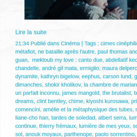
Lire la suite
21:34 Publié dans
Cinéma
| Tags :
cimes cinéphil
métafiot
,
ne bataille après l'autre
,
paul thomas an
guan
,
mektoub my love : canto due
,
abdellatif ke
chandelle
,
andré gil mata
,
ermiglio
,
maura delper
dynamite
,
kathryn bigelow
,
eephus
,
carson lund
,
g
dimanches
,
shokir kholikov
,
la chambre de maria
un parfait inconnu
,
james mangold
,
the brutalist
,
b
dreams
,
clint bentley
,
chime
,
kiyoshi kurosawa
,
pr
comencini
,
amélie et la métaphysique des tubes
,
liane-cho han
,
tardes de soledad
,
albert serra
,
lum
continue
,
thierry frémaux
,
lumière de mes yeux
,
s
sol
,
anouk moyaux
,
parthenope
,
paolo sorrentino