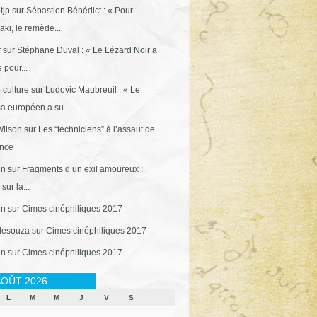
tjp
sur
Sébastien Bénédict : « Pour
ki, le remède...
r
sur
Stéphane Duval : « Le Lézard Noir a
 pour...
 culture
sur
Ludovic Maubreuil : « Le
a européen a su...
ilson
sur
Les “techniciens” à l’assaut de
ance
in
sur
Fragments d’un exil amoureux :
sur la...
in
sur
Cimes cinéphiliques 2017
desouza
sur
Cimes cinéphiliques 2017
in
sur
Cimes cinéphiliques 2017
OÛT 2026
L
M
M
J
V
S