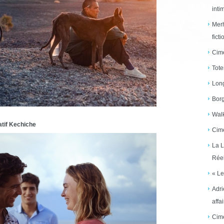
inti
Merh
ficti
Cime
Tote
Long
Borg
Walk
atif Kechiche
Cime
La L
Réel
« Le
Adri
affai
Cime