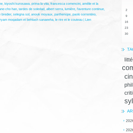
me
,
kiyoshi kurosawa
,
prima la vita
,
francesca comencini
,
amélie et la
iane-cho han
,
tardes de soledad
,
albert serra
,
lumière
,
l'aventure continue
,
2
 bredier
,
selegna sol
,
anouk moyaux
,
parthenope
,
paolo sorrentino
,
9
ryam moqadam et behtash sanaeeha
,
le rire et le couteau
|
Lien
16
23
30
TA
litt
com
ci
phi
crit
sy
AR
202
202