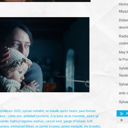
micho
Miyaza
Didie
œuvré
Radio
ciném
May W
la Fr
Sylva
Seule 
Sylva
anto 
Sylva
éphiliques 2025
,
sylvain métafiot
,
ne bataille après l'autre
,
paul thomas
A
ove : canto due
,
abdellatif kechiche
,
À la lueur de la chandelle
,
andré gil
D
namite
,
kathryn bigelow
,
eephus
,
carson lund
,
gangs of taïwan
,
keff
,
ariana
,
emmanuel finkiel
,
un parfait inconnu
,
james mangold
,
the brutalist
,