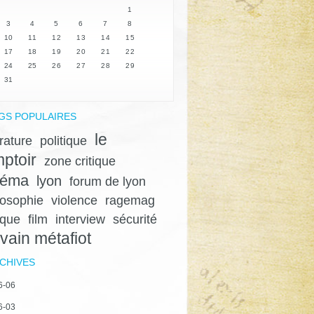
1
3
4
5
6
7
8
10
11
12
13
14
15
17
18
19
20
21
22
24
25
26
27
28
29
31
GS POPULAIRES
le
érature
politique
ptoir
zone critique
néma
lyon
forum de lyon
losophie
violence
ragemag
ique
film
interview
sécurité
lvain métafiot
CHIVES
6-06
6-03