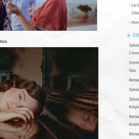
Le l
Che
Porn
CO
Mata
Sylva
L’inve
Domin
Ozu : 
Benja
Sylva
Sylva
Knight
Benja
Knight
Benja