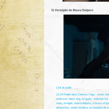
5)
Vermiglio
de Maura Delpero
Lire la suite
21:34 Publié dans
Cinéma
| Tags :
cimes cin
anderson
,
black dog
,
hu guan
,
mektoub my l
mata
,
ermiglio
,
maura delpero
,
a house of dy
dimanches
,
shokir kholikov
,
la chambre de m