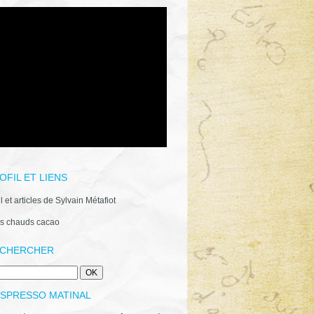
OFIL ET LIENS
il et articles de Sylvain Métafiot
s chauds cacao
CHERCHER
ESPRESSO MATINAL