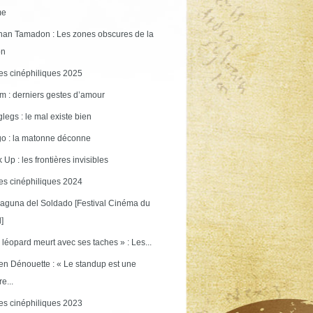
me
an Tamadon : Les zones obscures de la
on
s cinéphiliques 2025
m : derniers gestes d’amour
legs : le mal existe bien
o : la matonne déconne
 Up : les frontières invisibles
s cinéphiliques 2024
aguna del Soldado [Festival Cinéma du
]
 léopard meurt avec ses taches » : Les...
en Dénouette : « Le standup est une
re...
s cinéphiliques 2023