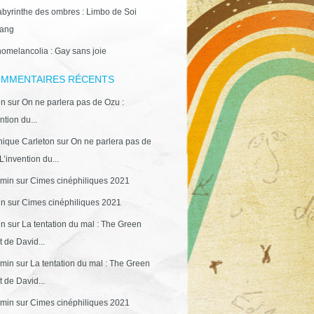
abyrinthe des ombres : Limbo de Soi
ang
omelancolia : Gay sans joie
MMENTAIRES RÉCENTS
in
sur
On ne parlera pas de Ozu :
ntion du...
ique Carleton
sur
On ne parlera pas de
L’invention du...
min
sur
Cimes cinéphiliques 2021
in
sur
Cimes cinéphiliques 2021
in
sur
La tentation du mal : The Green
 de David...
min
sur
La tentation du mal : The Green
 de David...
min
sur
Cimes cinéphiliques 2021