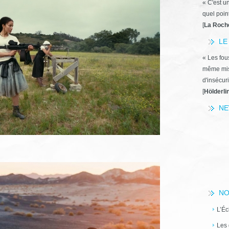
« C'est u
quel poin
[
La Roch
LE
« Les fous
même miss
d'insécuri
[
Hölderli
NE
NO
L’Éc
Les 