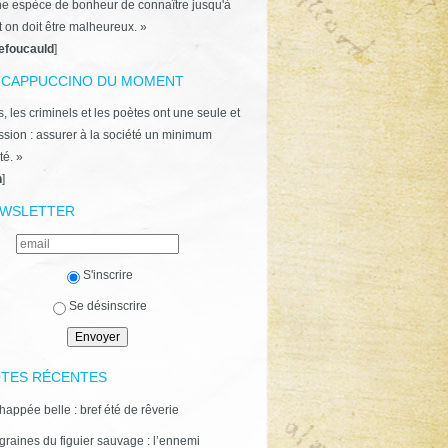
ne espèce de bonheur de connaître jusqu'à
t on doit être malheureux. »
efoucauld
]
 CAPPUCCINO DU MOMENT
, les criminels et les poètes ont une seule et
ion : assurer à la société un minimum
té. »
n
]
WSLETTER
S'inscrire
Se désinscrire
TES RÉCENTES
happée belle : bref été de rêverie
graines du figuier sauvage : l’ennemi