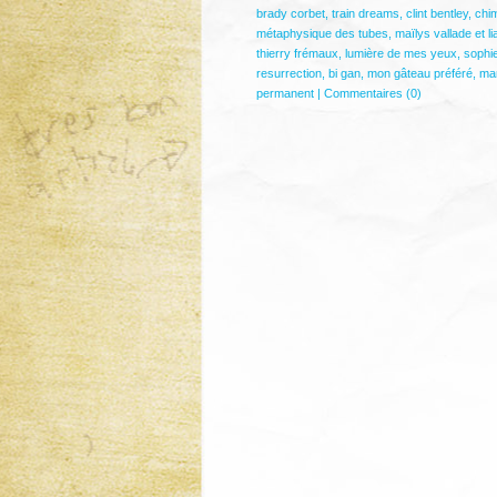
brady corbet
,
train dreams
,
clint bentley
,
chi
métaphysique des tubes
,
maïlys vallade et l
thierry frémaux
,
lumière de mes yeux
,
sophie
resurrection
,
bi gan
,
mon gâteau préféré
,
ma
permanent
|
Commentaires (0)