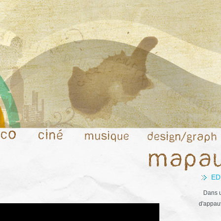
ED
Dans u
d'appauv