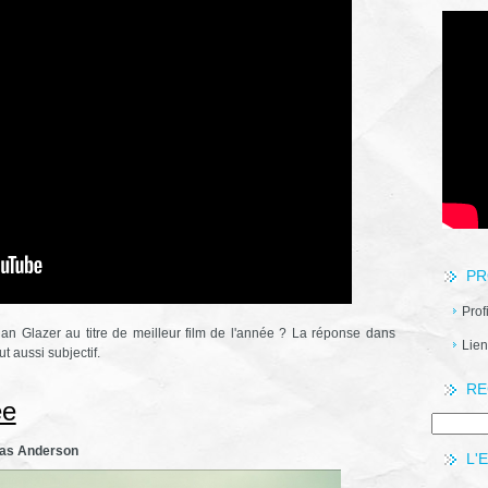
PR
Prof
an Glazer au titre de meilleur film de l'année ? La réponse dans
Lien
ut aussi subjectif.
RE
ée
as Anderson
L'