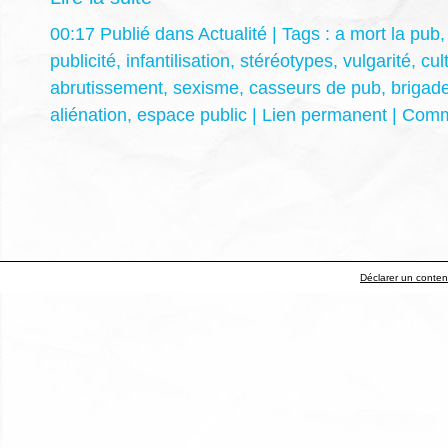
00:17 Publié dans
Actualité
| Tags :
a mort la pub
publicité
,
infantilisation
,
stéréotypes
,
vulgarité
,
cul
abrutissement
,
sexisme
,
casseurs de pub
,
brigad
aliénation
,
espace public
|
Lien permanent
|
Comme
Déclarer un contenu 