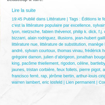
Lire la suite
19:45 Publié dans
Littérature
| Tags :
Éditions le 
c’est la littérature populaire par excellence
,
sylvai
lyon
,
nietzsche
,
fabien thévenot
,
philip k. dick
,
f.j
bizzarri
,
alain rodriguez
,
illusions
,
jean-hubert gaill
littérature nue
,
littérature de substitution
,
manège li
andré
,
sylvain courtoux
,
thomas vinau
,
frédérick 
grégoire damon
,
julien d’abrigeon
,
jonathan boug
king
,
pacôme thiellement
,
rigodon
,
céline
,
bartleb
jaunes
,
tristan corbière
,
feux follets
,
pierre pigot
,
a
francisco ferré
,
rap
,
jérôme bertin
,
arthur-louis cin
warren lambert
,
eric losfeld
|
Lien permanent
|
Com