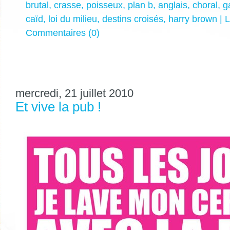
brutal
,
crasse
,
poisseux
,
plan b
,
anglais
,
choral
,
g
caïd
,
loi du milieu
,
destins croisés
,
harry brown
|
L
Commentaires (0)
mercredi, 21 juillet 2010
Et vive la pub !