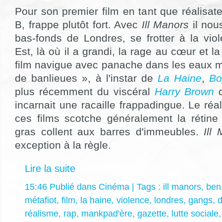
Pour son premier film en tant que réalisate
B, frappe plutôt fort. Avec
Ill Manors
il nou
bas-fonds de Londres, se frotter à la vio
Est, là où il a grandi, la rage au cœur et l
film navigue avec panache dans les eaux m
de banlieues », à l'instar de
La Haine
,
Bo
plus récemment du viscéral
Harry Brown
d
incarnait une racaille frappadingue. Le réa
ces films scotche généralement la rétin
gras collent aux barres d'immeubles.
Ill
exception à la règle.
Lire la suite
15:46 Publié dans
Cinéma
| Tags :
ill manors
,
ben
métafiot
,
film
,
la haine
,
violence
,
londres
,
gangs
,
réalisme
,
rap
,
mankpad'ère
,
gazette
,
lutte sociale