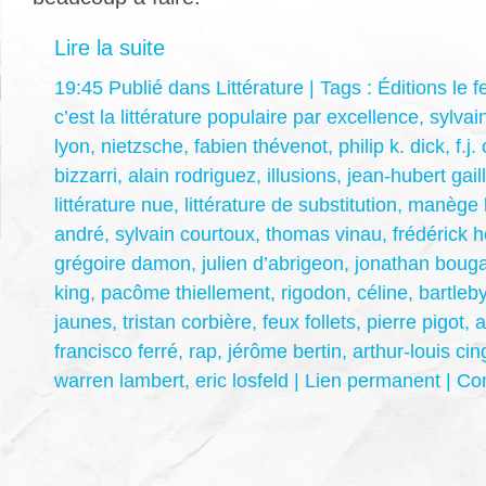
Lire la suite
19:45 Publié dans
Littérature
| Tags :
Éditions le 
c’est la littérature populaire par excellence
,
sylvai
lyon
,
nietzsche
,
fabien thévenot
,
philip k. dick
,
f.j
bizzarri
,
alain rodriguez
,
illusions
,
jean-hubert gaill
littérature nue
,
littérature de substitution
,
manège li
andré
,
sylvain courtoux
,
thomas vinau
,
frédérick 
grégoire damon
,
julien d’abrigeon
,
jonathan boug
king
,
pacôme thiellement
,
rigodon
,
céline
,
bartleb
jaunes
,
tristan corbière
,
feux follets
,
pierre pigot
,
a
francisco ferré
,
rap
,
jérôme bertin
,
arthur-louis cin
warren lambert
,
eric losfeld
|
Lien permanent
|
Com