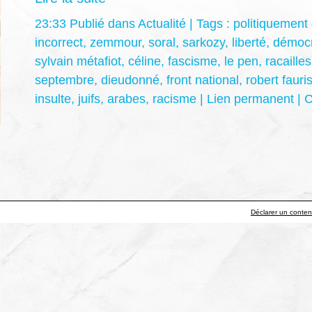
23:33 Publié dans
Actualité
| Tags :
politiquement 
incorrect
,
zemmour
,
soral
,
sarkozy
,
liberté
,
démocr
sylvain métafiot
,
céline
,
fascisme
,
le pen
,
racailles
septembre
,
dieudonné
,
front national
,
robert fauri
insulte
,
juifs
,
arabes
,
racisme
|
Lien permanent
|
C
Déclarer un contenu 