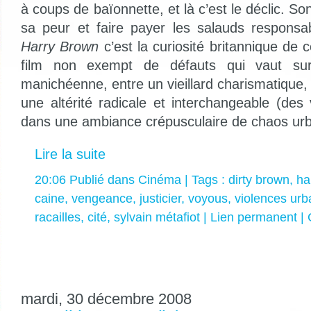
à coups de baïonnette, et là c’est le déclic. So
sa peur et faire payer les salauds responsa
Harry Brown
c’est la curiosité britannique de
film non exempt de défauts qui vaut surt
manichéenne, entre un vieillard charismatique, 
une altérité radicale et interchangeable (des
dans une ambiance crépusculaire de chaos urb
Lire la suite
20:06 Publié dans
Cinéma
| Tags :
dirty brown
,
ha
caine
,
vengeance
,
justicier
,
voyous
,
violences urb
racailles
,
cité
,
sylvain métafiot
|
Lien permanent
|
mardi, 30 décembre 2008