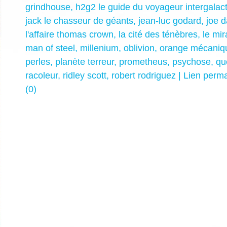
grindhouse
,
h2g2 le guide du voyageur intergalac
jack le chasseur de géants
,
jean-luc godard
,
joe 
l'affaire thomas crown
,
la cité des ténèbres
,
le mir
man of steel
,
millenium
,
oblivion
,
orange mécaniq
perles
,
planète terreur
,
prometheus
,
psychose
,
qu
racoleur
,
ridley scott
,
robert rodriguez
|
Lien perm
(0)