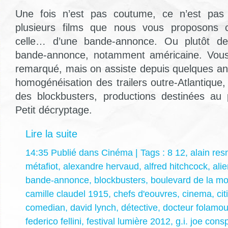
Une fois n’est pas coutume, ce n’est pas 
plusieurs films que nous vous proposons 
celle… d’une bande-annonce. Ou plutôt de
bande-annonce, notamment américaine. Vous
remarqué, mais on assiste depuis quelques an
homogénéisation des trailers outre-Atlantique
des blockbusters, productions destinées au
Petit décryptage.
Lire la suite
14:35 Publié dans
Cinéma
| Tags :
8 12
,
alain res
métafiot
,
alexandre hervaud
,
alfred hitchcock
,
ali
bande-annonce
,
blockbusters
,
boulevard de la mo
camille claudel 1915
,
chefs d'eouvres
,
cinema
,
ci
comedian
,
david lynch
,
détective
,
docteur folamou
federico fellini
,
festival lumière 2012
,
g.i. joe cons