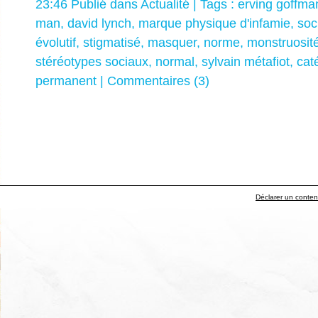
23:46 Publié dans
Actualité
| Tags :
erving goffma
man
,
david lynch
,
marque physique d'infamie
,
soc
évolutif
,
stigmatisé
,
masquer
,
norme
,
monstruosit
stéréotypes sociaux
,
normal
,
sylvain métafiot
,
cat
permanent
|
Commentaires (3)
Déclarer un contenu 