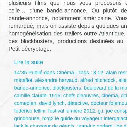
plusieurs films que nous vous proposons 
celle… d’une bande-annonce. Ou plutôt de
bande-annonce, notamment américaine. Vous
remarqué, mais on assiste depuis quelques an
homogénéisation des trailers outre-Atlantique
des blockbusters, productions destinées au
Petit décryptage.
Lire la suite
14:35 Publié dans
Cinéma
| Tags :
8 12
,
alain res
métafiot
,
alexandre hervaud
,
alfred hitchcock
,
ali
bande-annonce
,
blockbusters
,
boulevard de la mo
camille claudel 1915
,
chefs d'eouvres
,
cinema
,
ci
comedian
,
david lynch
,
détective
,
docteur folamou
federico fellini
,
festival lumière 2012
,
g.i. joe cons
grindhouse
,
h2g2 le guide du voyageur intergalac
jack le chasseur de géants
,
jean-luc godard
,
joe 