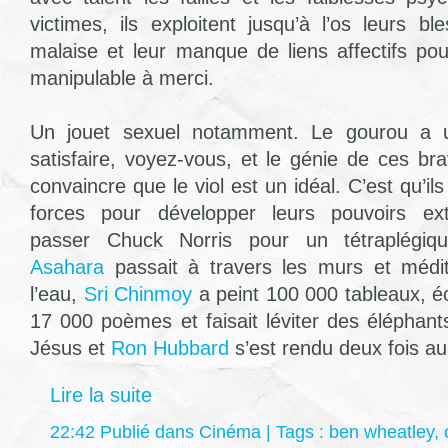
victimes, ils exploitent jusqu’à l’os leurs bl
malaise et leur manque de liens affectifs pou
manipulable à merci.
Un jouet sexuel notamment. Le gourou a u
satisfaire, voyez-vous, et le génie de ces 
convaincre que le viol est un idéal. C’est qu’il
forces pour développer leurs pouvoirs extr
passer Chuck Norris pour un tétraplégiq
Asahara
passait à travers les murs et médit
l’eau,
Sri Chinmoy
a peint 100 000 tableaux, écr
17 000 poèmes et faisait léviter des éléphan
Jésus et
Ron Hubbard
s’est rendu deux fois au
Lire la suite
22:42 Publié dans
Cinéma
| Tags :
ben wheatley
,