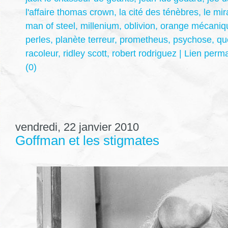
l'affaire thomas crown
,
la cité des ténèbres
,
le mir
man of steel
,
millenium
,
oblivion
,
orange mécaniq
perles
,
planète terreur
,
prometheus
,
psychose
,
qu
racoleur
,
ridley scott
,
robert rodriguez
|
Lien perm
(0)
vendredi, 22 janvier 2010
Goffman et les stigmates