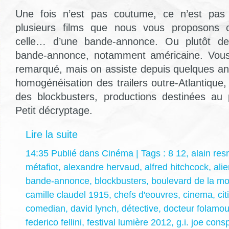
Une fois n’est pas coutume, ce n’est pas 
plusieurs films que nous vous proposons 
celle… d’une bande-annonce. Ou plutôt de
bande-annonce, notamment américaine. Vous
remarqué, mais on assiste depuis quelques an
homogénéisation des trailers outre-Atlantique
des blockbusters, productions destinées au
Petit décryptage.
Lire la suite
14:35 Publié dans
Cinéma
| Tags :
8 12
,
alain res
métafiot
,
alexandre hervaud
,
alfred hitchcock
,
ali
bande-annonce
,
blockbusters
,
boulevard de la mo
camille claudel 1915
,
chefs d'eouvres
,
cinema
,
ci
comedian
,
david lynch
,
détective
,
docteur folamou
federico fellini
,
festival lumière 2012
,
g.i. joe cons