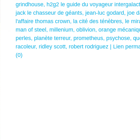
grindhouse
,
h2g2 le guide du voyageur intergalac
jack le chasseur de géants
,
jean-luc godard
,
joe 
l'affaire thomas crown
,
la cité des ténèbres
,
le mir
man of steel
,
millenium
,
oblivion
,
orange mécaniq
perles
,
planète terreur
,
prometheus
,
psychose
,
qu
racoleur
,
ridley scott
,
robert rodriguez
|
Lien perm
(0)