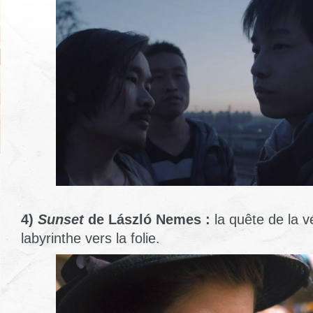
4)
Sunset
de László Nemes :
la quête de la vé
labyrinthe vers la folie.