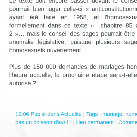
Le texte doit encore passer devant le conseil
pourrait bien juger celle-ci « anticonstitutionn
ayant été faite en 1958, et l’homosexuali
formellement dans ce texte « chapitre 85 
2 »… mais le conseil des sages pourrait être 
anomalie législative, puisque plusieurs s
homosexuels ouvertement…
Plus de 150 000 demandes de mariages homo
l’heure actuelle, la prochaine étape sera-t-elle
autorisé ?
10:06 Publié dans
Actualité
| Tags :
mariage
,
hom
pas un poisson d'avril !
|
Lien permanent
|
Commen