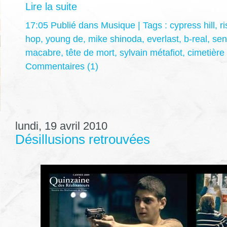
Lire la suite
17:05 Publié dans
Musique
| Tags :
cypress hill
,
r
hop
,
young de
,
mike shinoda
,
everlast
,
b-real
,
sen
macabre
,
tête de mort
,
sylvain métafiot
,
cimetière
Commentaires (1)
lundi, 19 avril 2010
Désillusions retrouvées