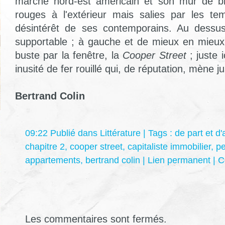
marché nord-est américain et son mur de br
rouges à l'extérieur mais salies par les tem
désintérêt de ses contemporains. Au dessus,
supportable ; à gauche et de mieux en mieux 
buste par la fenêtre, la
Cooper Street
; juste i
inusité de fer rouillé qui, de réputation, mène ju
Bertrand Colin
09:22 Publié dans
Littérature
| Tags :
de part et d'
chapitre 2
,
cooper street
,
capitaliste immobilier
,
pe
appartements
,
bertrand colin
|
Lien permanent
|
C
Les commentaires sont fermés.