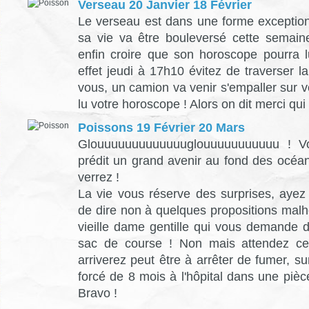
Verseau 20 Janvier 18 Février
Le verseau est dans une forme exceptio
sa vie va être bouleversé cette semain
enfin croire que son horoscope pourra l
effet jeudi à 17h10 évitez de traverser 
vous, un camion va venir s'empaller sur 
lu votre horoscope ! Alors on dit merci qui
Poissons 19 Février 20 Mars
Glouuuuuuuuuuuuuglouuuuuuuuuuu ! Vo
prédit un grand avenir au fond des océan
verrez !
La vie vous réserve des surprises, aye
de dire non à quelques propositions ma
vieille dame gentille qui vous demande d
sac de course ! Non mais attendez ce
arriverez peut être à arrêter de fumer, su
forcé de 8 mois à l'hôpital dans une pièce
Bravo !