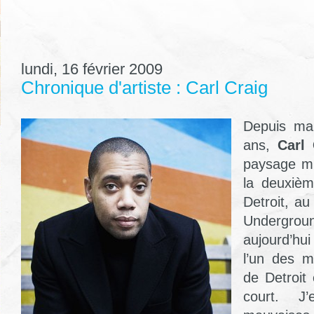
lundi, 16 février 2009
Chronique d'artiste : Carl Craig
Depuis mai
ans,
Carl 
paysage mus
la deuxiè
Detroit, au
Undergroun
aujourd’h
l’un des m
de Detroit 
court. J