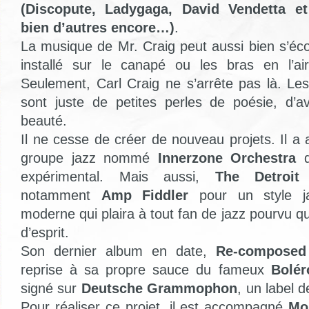
(Discopute, Ladygaga, David Vendetta e
bien d’autres encore…)
.
La musique de Mr. Craig peut aussi bien s’éc
installé sur le canapé ou les bras en l’air
Seulement, Carl Craig ne s’arrête pas là. Les
sont juste de petites perles de poésie, d’a
beauté.
Il ne cesse de créer de nouveau projets. Il a 
groupe jazz nommé
Innerzone Orchestra
d
expérimental. Mais aussi,
The Detroit
notamment
Amp Fiddler
pour un style ja
moderne qui plaira à tout fan de jazz pourvu qu’
d’esprit.
Son dernier album en date,
Re-composed
reprise à sa propre sauce du fameux
Bolér
signé sur
Deutsche Grammophon
, un label 
Pour réaliser ce projet, il est accompagné
Mo