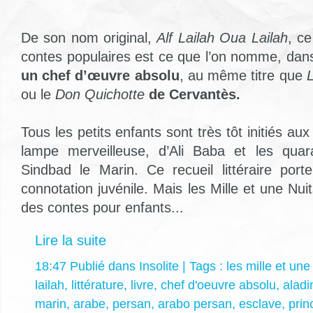
De son nom original,
Alf Lailah Oua Lailah
, c
contes populaires est ce que l’on nomme, dans
un chef d’œuvre absolu
, au même titre que
ou le
Don Quichotte
de Cervantès.
Tous les petits enfants sont très tôt initiés aux
lampe merveilleuse, d’Ali Baba et les qua
Sindbad le Marin. Ce recueil littéraire por
connotation juvénile. Mais les Mille et une Nui
des contes pour enfants...
Lire la suite
18:47 Publié dans
Insolite
| Tags :
les mille et une
lailah
,
littérature
,
livre
,
chef d'oeuvre absolu
,
aladi
marin
,
arabe
,
persan
,
arabo persan
,
esclave
,
prin