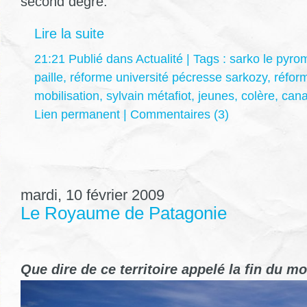
second degré.
Lire la suite
21:21 Publié dans
Actualité
| Tags :
sarko le pyr
paille
,
réforme université pécresse sarkozy
,
réform
mobilisation
,
sylvain métafiot
,
jeunes
,
colère
,
cana
Lien permanent
|
Commentaires (3)
mardi, 10 février 2009
Le Royaume de Patagonie
Que dire de ce territoire appelé la fin du mo