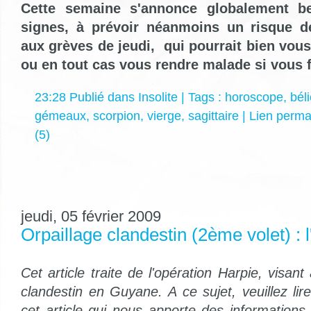
Cette semaine s'annonce globalement be
signes, à prévoir néanmoins un risque d
aux grèves de jeudi, qui pourrait bien vous
ou en tout cas vous rendre malade si vous fa
23:28 Publié dans
Insolite
| Tags :
horoscope
,
béli
gémeaux
,
scorpion
,
vierge
,
sagittaire
|
Lien perm
(5)
jeudi, 05 février 2009
Orpaillage clandestin (2ème volet) : 
Cet article traite de l'opération Harpie, visant 
clandestin en Guyane. A ce sujet, veuillez lir
cet article qui nous apporte des informatio