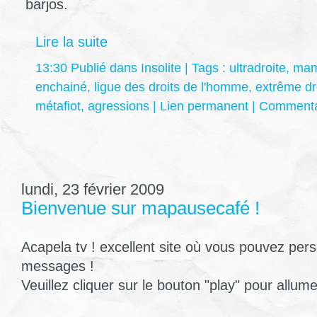
barjos.
Lire la suite
13:30 Publié dans
Insolite
| Tags :
ultradroite
,
ma
enchainé
,
ligue des droits de l'homme
,
extrême dr
métafiot
,
agressions
|
Lien permanent
|
Commentai
lundi, 23 février 2009
Bienvenue sur mapausecafé !
Acapela tv ! excellent site où vous pouvez per
messages !
Veuillez cliquer sur le bouton "play" pour allumer