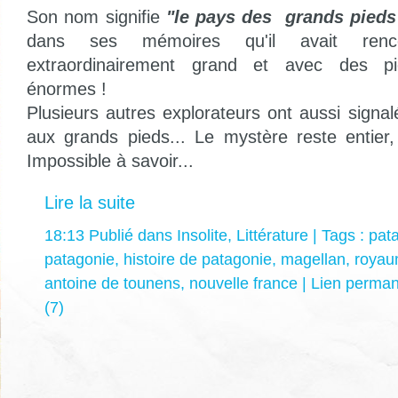
Son nom signifie
"le pays des grands pieds
dans ses mémoires qu'il avait renc
extraordinairement grand et avec des pi
énormes !
Plusieurs autres explorateurs ont aussi signa
aux grands pieds... Le mystère reste entier
Impossible à savoir...
Lire la suite
18:13 Publié dans
Insolite
,
Littérature
| Tags :
pat
patagonie
,
histoire de patagonie
,
magellan
,
royau
antoine de tounens
,
nouvelle france
|
Lien perma
(7)