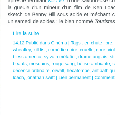
après le terrifiant
Kill List
,
d’une savoureuse co
la gueule d’un mineur d’un film de Ken Lo
sketch de Benny Hill sous acide et méchant
un samedi de soldes : le bien nommé
Touristes
Lire la suite
14:12 Publié dans
Cinéma
| Tags :
en chute libre
,
wheatley
,
kill list
,
comédie noire
,
cruelle
,
gore
,
vio
bless america
,
sylvain métafiot
,
drame anglais
,
st
beaufs
,
mesquins
,
rouge sang
,
bêtise ambiante
,
c
décence ordinaire
,
orwell
,
hécatombe
,
antipathiq
loach
,
jonathan swift
|
Lien permanent
|
Commenta