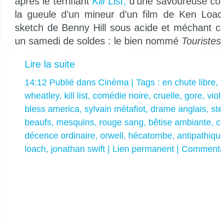
après le terrifiant
Kill List
,
d’une savoureuse co
la gueule d’un mineur d’un film de Ken Lo
sketch de Benny Hill sous acide et méchant
un samedi de soldes : le bien nommé
Touristes
Lire la suite
14:12 Publié dans
Cinéma
| Tags :
en chute libre
,
wheatley
,
kill list
,
comédie noire
,
cruelle
,
gore
,
vio
bless america
,
sylvain métafiot
,
drame anglais
,
st
beaufs
,
mesquins
,
rouge sang
,
bêtise ambiante
,
c
décence ordinaire
,
orwell
,
hécatombe
,
antipathiq
loach
,
jonathan swift
|
Lien permanent
|
Commenta