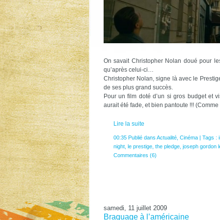
On savait Christopher Nolan doué pour les 
qu’après celui-ci…
Christopher Nolan, signe là avec le Prest
de ses plus grand succès.
Pour un film doté d’un si gros budget et vi
aurait été fade, et bien pantoute !!! (Comme
Lire la suite
00:35 Publié dans
Actualité
,
Cinéma
| Tags :
night
,
le prestige
,
the pledge
,
joseph gordon le
Commentaires (6)
samedi, 11 juillet 2009
Braquage à l’américaine