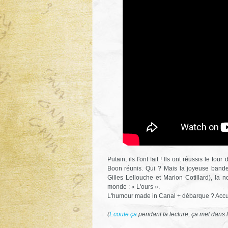
Putain, ils l'ont fait ! Ils ont réussis le t
Boon réunis. Qui ? Mais la joyeuse band
Gilles Lellouche et Marion Cotillard), la 
monde : « L'ours ».
L'humour made in Canal + débarque ? Accue
(
Ecoute ça
pendant ta lecture, ça met dans 