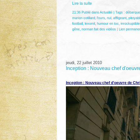
Lire la suite
21:36 Publié dans
Actualité
| Tags :
débarque
marion cotillard
,
l'ours
,
nul
,
affligeant
,
pitoyab
football
,
lexomil
,
humour en toc
,
inrockuptible
gêne
,
norman fait des vidéos
|
Lien permane
jeudi, 22 juillet 2010
Inception : Nouveau chef d'oeuvr
Inception : Nouveau chef d'oeuvre de Chr