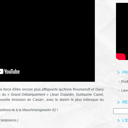
PR
Prof
our de force d'être encore plus affligeants qu'Anne Roumanoff et Dany
Lien
e du « Grand Débarquement » (Jean Dujardin, Guillaume Canet,
nouvelle émission de Canal+, avec le sketch le plus lolilesque du
RE
illons-le à la Maschinengewehr 42 !
L'
l’ambiance.)