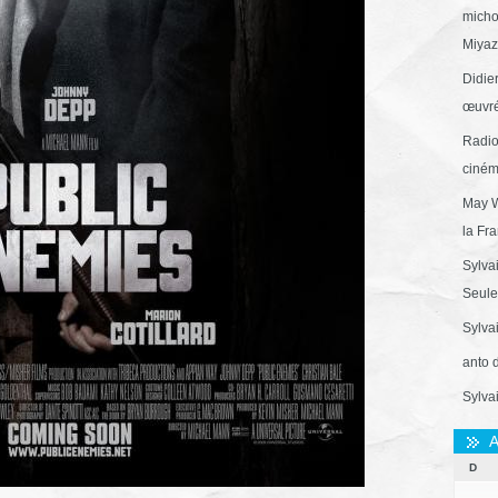
micho
Miyaza
Didie
œuvré
Radio
ciném
May W
la Fr
Sylva
Seule 
Sylva
anto 
Sylva
A
D