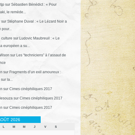
tjp
sur
Sébastien Bénédict : « Pour
ki, le remède...
r
sur
Stéphane Duval : « Le Lézard Noir a
 pour...
 culture
sur
Ludovic Maubreuil : « Le
a européen a su...
ilson
sur
Les “techniciens” à l’assaut de
ance
in
sur
Fragments d’un exil amoureux :
sur la...
in
sur
Cimes cinéphiliques 2017
desouza
sur
Cimes cinéphiliques 2017
in
sur
Cimes cinéphiliques 2017
OÛT 2026
L
M
M
J
V
S