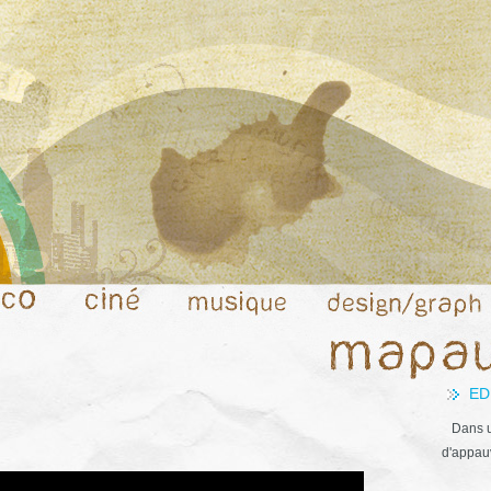
ED
Dans u
d'appauv