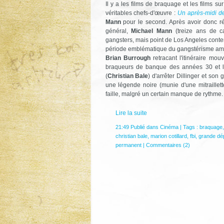
Il y a les films de braquage et les films s
véritables chefs-d'œuvre :
Un après-midi d
Mann
pour le second. Après avoir donc ré
général,
Michael Mann
(treize ans de c
gangsters, mais point de Los Angeles cont
période emblématique du gangstérisme amér
Brian Burrough
retracant l'itinéraire mo
braqueurs de banque des années 30 et la
(
Christian Bale
) d'arrêter Dillinger et son
une légende noire (munie d'une mitraill
faille, malgré un certain manque de rythme.
Lire la suite
21:49 Publié dans
Cinéma
| Tags :
braquage
christian bale
,
marion cotillard
,
fbi
,
grande dé
permanent
|
Commentaires (2)