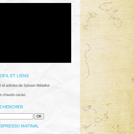
OFIL ET LIENS
il et articles de Sylvain Métafiot
s chauds cacao
CHERCHER
ESPRESSO MATINAL