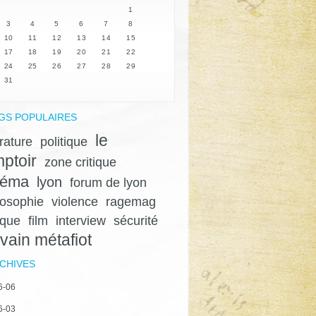
1
3
4
5
6
7
8
10
11
12
13
14
15
17
18
19
20
21
22
24
25
26
27
28
29
31
GS POPULAIRES
le
érature
politique
ptoir
zone critique
néma
lyon
forum de lyon
losophie
violence
ragemag
ique
film
interview
sécurité
lvain métafiot
CHIVES
6-06
6-03