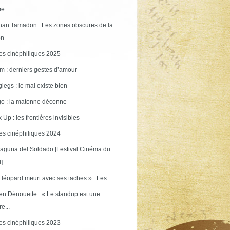
me
an Tamadon : Les zones obscures de la
on
s cinéphiliques 2025
m : derniers gestes d’amour
legs : le mal existe bien
o : la matonne déconne
 Up : les frontières invisibles
s cinéphiliques 2024
aguna del Soldado [Festival Cinéma du
]
 léopard meurt avec ses taches » : Les...
en Dénouette : « Le standup est une
re...
s cinéphiliques 2023