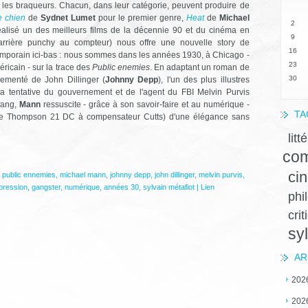
ur les braqueurs. Chacun, dans leur catégorie, peuvent produire de
e chien
de
Sydnet Lumet
pour le premier genre,
Heat
de
Michael
2
alisé un des meilleurs films de la décennie 90 et du cinéma en
9
arrière punchy au compteur) nous offre une nouvelle story de
16
emporain ici-bas : nous sommes dans les années 1930, à Chicago -
23
icain - sur la trace des
Public enemies
. En adaptant un roman de
30
uvementé de John Dillinger (
Johnny Depp
), l'un des plus illustres
 tentative du gouvernement et de l'agent du FBI Melvin Purvis
 gang,
Mann
ressuscite - grâce à son savoir-faire et au numérique -
TA
ette Thompson 21 DC à compensateur Cutts) d'une élégance sans
litt
com
ci
,
public ennemies
,
michael mann
,
johnny depp
,
john dillinger
,
melvin purvis
,
pression
,
gangster
,
numérique
,
années 30
,
sylvain métafiot
|
Lien
phi
crit
sy
AR
202
202