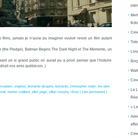
inti
Merh
ficti
Cime
films, jamais je n’aurai pu imaginer vouloir revoir un film autant
Tote
ige (the Pledge), Batman Begins The Dark Night et The Memento, un
Long
sant un si grand public on aurait pu a priori penser que l’histoire
Borg
 dirait nos amis québécois .)
Walk
Cime
inception
,
origines
,
leonardo dicaprio
,
leonardo
,
christopher nolan
,
the dark
La L
vitt
,
marion cotillard
,
ellen page
,
cillian murphy
,
rêves
|
Lien permanent
|
Réel
« Le
Adri
affai
Cime