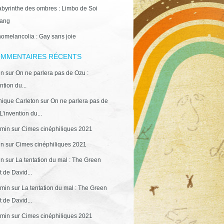
abyrinthe des ombres : Limbo de Soi
ang
omelancolia : Gay sans joie
MMENTAIRES RÉCENTS
in
sur
On ne parlera pas de Ozu :
ntion du...
ique Carleton
sur
On ne parlera pas de
L’invention du...
min
sur
Cimes cinéphiliques 2021
in
sur
Cimes cinéphiliques 2021
in
sur
La tentation du mal : The Green
 de David...
min
sur
La tentation du mal : The Green
 de David...
min
sur
Cimes cinéphiliques 2021