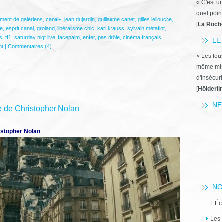
« C'est u
quel poin
ment de galériens
,
canal+
,
jean dujardin
,
guillaume canet
,
gilles lellouche
,
[
La Roch
le
,
esprit canal
,
groland
,
libéralisme chic
,
karl krauss
,
sylvain métafiot
,
s
,
tf1
,
saturday nigt live
,
facepalm
,
enfer
,
pas drôle
,
cinéma français
,
LE
nt
|
Commentaires (4)
« Les fous
même miss
d'insécuri
[
Hölderli
NE
e de Christopher Nolan
istopher Nolan
NO
L’Éc
Les 