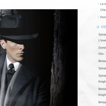
Le l
Che
Porn
CO
Sylva
L’inve
Domin
Ozu : 
Benja
Sylva
Sylva
Knight
Benja
Knight
Benja