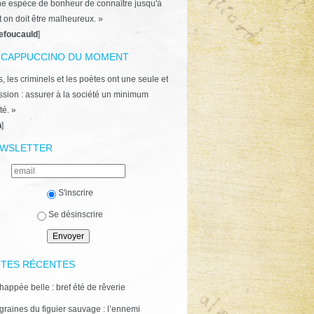
ne espèce de bonheur de connaître jusqu'à
t on doit être malheureux. »
efoucauld
]
 CAPPUCCINO DU MOMENT
, les criminels et les poètes ont une seule et
ion : assurer à la société un minimum
té. »
n
]
WSLETTER
S'inscrire
Se désinscrire
TES RÉCENTES
happée belle : bref été de rêverie
graines du figuier sauvage : l’ennemi