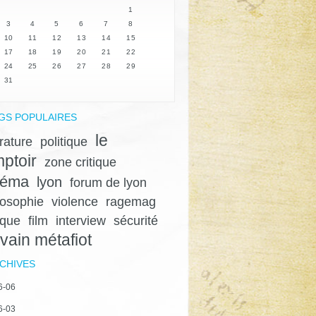
1
3
4
5
6
7
8
10
11
12
13
14
15
17
18
19
20
21
22
24
25
26
27
28
29
31
GS POPULAIRES
le
érature
politique
ptoir
zone critique
néma
lyon
forum de lyon
losophie
violence
ragemag
ique
film
interview
sécurité
lvain métafiot
CHIVES
6-06
6-03