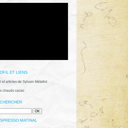
OFIL ET LIENS
il et articles de Sylvain Métafiot
s chauds cacao
CHERCHER
ESPRESSO MATINAL