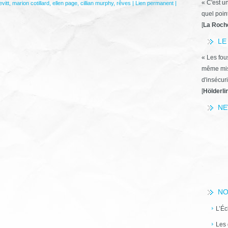
« C'est u
vitt
,
marion cotillard
,
ellen page
,
cillian murphy
,
rêves
|
Lien permanent
|
quel poin
[
La Roch
LE
« Les fous
même miss
d'insécuri
[
Hölderli
NE
NO
L’Éc
Les 