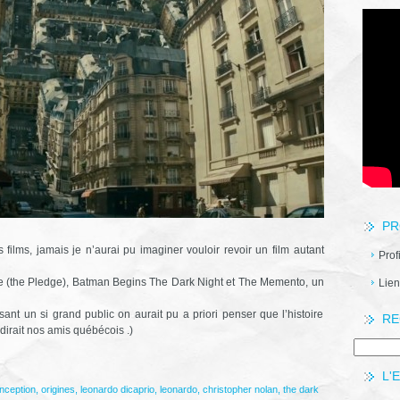
PR
films, jamais je n’aurai pu imaginer vouloir revoir un film autant
Prof
ige (the Pledge), Batman Begins The Dark Night et The Memento, un
Lien
sant un si grand public on aurait pu a priori penser que l’histoire
RE
 dirait nos amis québécois .)
L'
inception
,
origines
,
leonardo dicaprio
,
leonardo
,
christopher nolan
,
the dark