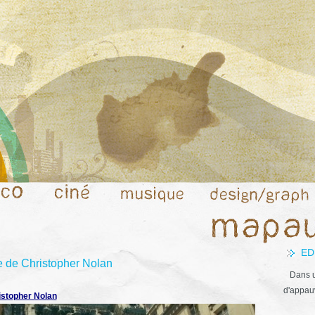
ED
e de Christopher Nolan
Dans u
d'appauv
istopher Nolan