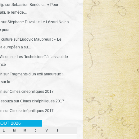
tjp
sur
Sébastien Bénédict : « Pour
ki, le remède...
r
sur
Stéphane Duval : « Le Lézard Noir a
 pour...
 culture
sur
Ludovic Maubreuil : « Le
a européen a su...
ilson
sur
Les “techniciens” à l’assaut de
ance
in
sur
Fragments d’un exil amoureux :
sur la...
in
sur
Cimes cinéphiliques 2017
desouza
sur
Cimes cinéphiliques 2017
in
sur
Cimes cinéphiliques 2017
OÛT 2026
L
M
M
J
V
S