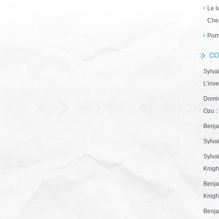
Le l
Che
Porn
CO
Sylva
L’inve
Domin
Ozu : 
Benja
Sylva
Sylva
Knight
Benja
Knight
Benja