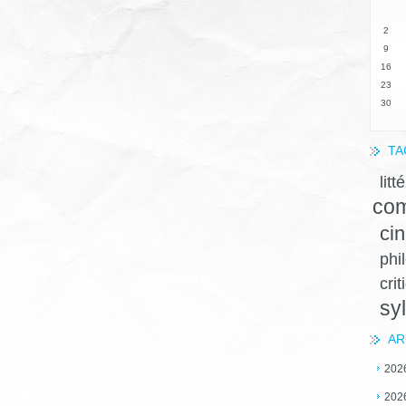
2
9
16
23
30
TA
litt
com
ci
phi
crit
sy
AR
202
202