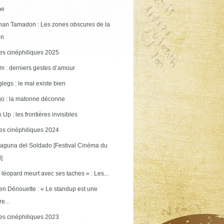
me
an Tamadon : Les zones obscures de la
on
s cinéphiliques 2025
m : derniers gestes d’amour
legs : le mal existe bien
o : la matonne déconne
 Up : les frontières invisibles
s cinéphiliques 2024
aguna del Soldado [Festival Cinéma du
]
 léopard meurt avec ses taches » : Les...
en Dénouette : « Le standup est une
re...
s cinéphiliques 2023