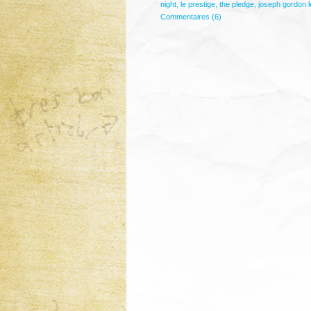
night
,
le prestige
,
the pledge
,
joseph gordon le
Commentaires (6)