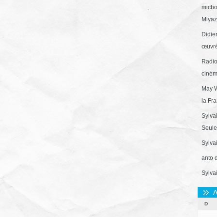
micho
Miyaza
Didie
œuvré
Radio
ciném
May W
la Fr
Sylva
Seule 
Sylva
anto 
Sylva
A
D