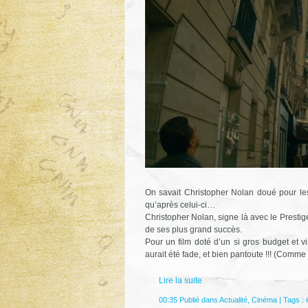
On savait Christopher Nolan doué pour les 
qu’après celui-ci…
Christopher Nolan, signe là avec le Prest
de ses plus grand succès.
Pour un film doté d’un si gros budget et vi
aurait été fade, et bien pantoute !!! (Comme
Lire la suite
00:35 Publié dans
Actualité
,
Cinéma
| Tags :