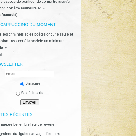
ne espèce de bonheur de connaître jusqu'à
t on doit être malheureux. »
efoucauld
]
 CAPPUCCINO DU MOMENT
, les criminels et les poètes ont une seule et
ion : assurer à la société un minimum
té. »
n
]
WSLETTER
S'inscrire
Se désinscrire
TES RÉCENTES
happée belle : bref été de rêverie
graines du figuier sauvage : l’ennemi