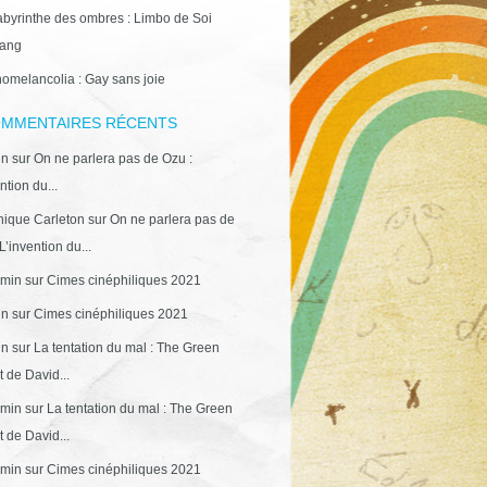
abyrinthe des ombres : Limbo de Soi
ang
omelancolia : Gay sans joie
MMENTAIRES RÉCENTS
in
sur
On ne parlera pas de Ozu :
ntion du...
ique Carleton
sur
On ne parlera pas de
L’invention du...
min
sur
Cimes cinéphiliques 2021
in
sur
Cimes cinéphiliques 2021
in
sur
La tentation du mal : The Green
 de David...
min
sur
La tentation du mal : The Green
 de David...
min
sur
Cimes cinéphiliques 2021