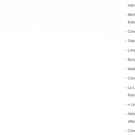
inti
Merh
ficti
Cime
Tote
Long
Borg
Walk
Cime
La L
Réel
« Le
Adri
affai
Cime