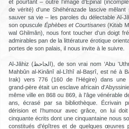
et pourtant – outre l'image d’Épinal (incomp
de vérité) d'une Shéhérazade lascive mêlant
sauver sa vie – les paroles du délectable Al-
son opuscule
Éphèbes et Courtisanes
(Kitab M
wal Ghilmân), nous font toucher d'un doigt fr
admirables pan de la littérature érotique orient
portes de son palais, il nous invite à le suivre.
Al-Jâhiz (الجاحظ), de son vrai nom ’Abu 'Uthmân 'Amrû ibn Baḥr
Mahbûn al-Kinânî al-Lîthî al-Baṣrî, est né à B
Irak) vers 776 (160 de l'Hégire) dans une 
grand-père était un esclave africain d'Abyssinie
même ville en 868 ou 869, à l'âge vénérable d
ans, écrasé par sa bibliothèque. Écrivain pr
dérision et l'humour avec grâce, on lui doi
cinquante écrits dont une cinquantaine nous so
constitués d’épîtres et de quelques œuvres 