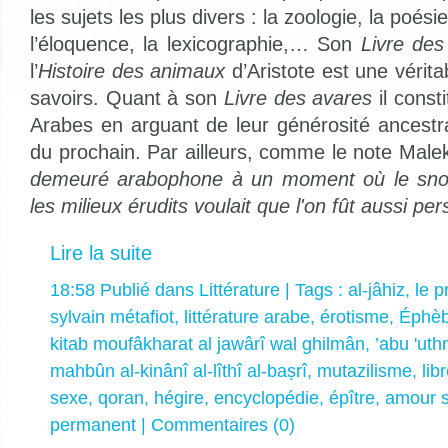
les sujets les plus divers : la zoologie, la poési
l’éloquence, la lexicographie,… Son
Livre de
l’
Histoire des animaux
d’Aristote est une vérit
savoirs. Quant à son
Livre des avares
il const
Arabes en arguant de leur générosité ancestr
du prochain. Par ailleurs, comme le note Mal
demeuré arabophone à un moment où le sno
les milieux érudits voulait que l'on fût aussi pe
Lire la suite
18:58 Publié dans
Littérature
| Tags :
al-jâhiz
,
le p
sylvain métafiot
,
littérature arabe
,
érotisme
,
Éphèb
kitab moufâkharat al jawârî wal ghilmân
,
’abu 'ut
mahbûn al-kinânî al-lîthî al-baṣrî
,
mutazilisme
,
lib
sexe
,
qoran
,
hégire
,
encyclopédie
,
épître
,
amour 
permanent
|
Commentaires (0)