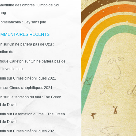
abyrinthe des ombres : Limbo de Soi
ang
omelancolia : Gay sans joie
MMENTAIRES RÉCENTS
in
sur
On ne parlera pas de Ozu :
ntion du...
ique Carleton
sur
On ne parlera pas de
L’invention du...
min
sur
Cimes cinéphiliques 2021
in
sur
Cimes cinéphiliques 2021
in
sur
La tentation du mal : The Green
 de David...
min
sur
La tentation du mal : The Green
 de David...
min
sur
Cimes cinéphiliques 2021