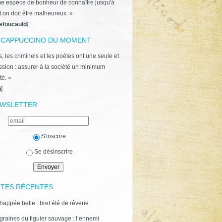
ne espèce de bonheur de connaître jusqu'à
t on doit être malheureux. »
efoucauld
]
 CAPPUCCINO DU MOMENT
, les criminels et les poètes ont une seule et
ion : assurer à la société un minimum
té. »
n
]
WSLETTER
S'inscrire
Se désinscrire
TES RÉCENTES
happée belle : bref été de rêverie
graines du figuier sauvage : l’ennemi