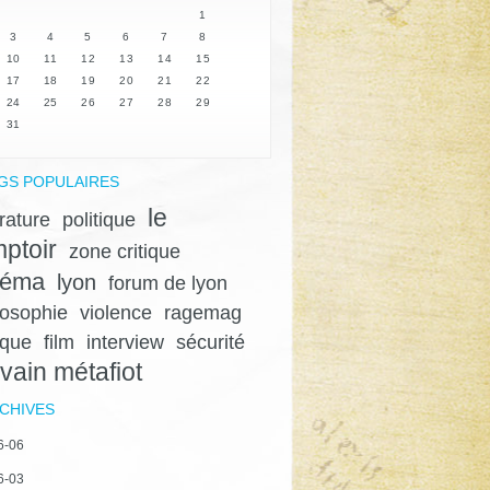
1
3
4
5
6
7
8
10
11
12
13
14
15
17
18
19
20
21
22
24
25
26
27
28
29
31
GS POPULAIRES
le
érature
politique
ptoir
zone critique
néma
lyon
forum de lyon
losophie
violence
ragemag
ique
film
interview
sécurité
lvain métafiot
CHIVES
6-06
6-03