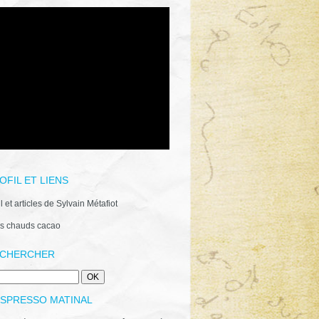
OFIL ET LIENS
il et articles de Sylvain Métafiot
s chauds cacao
CHERCHER
ESPRESSO MATINAL