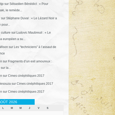
tjp
sur
Sébastien Bénédict : « Pour
ki, le remède...
r
sur
Stéphane Duval : « Le Lézard Noir a
 pour...
 culture
sur
Ludovic Maubreuil : « Le
a européen a su...
ilson
sur
Les “techniciens” à l’assaut de
ance
in
sur
Fragments d’un exil amoureux :
sur la...
in
sur
Cimes cinéphiliques 2017
desouza
sur
Cimes cinéphiliques 2017
in
sur
Cimes cinéphiliques 2017
OÛT 2026
L
M
M
J
V
S