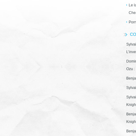
Le l
Che
Porn
CO
Sylva
L’inve
Domin
Ozu : 
Benja
Sylva
Sylva
Knight
Benja
Knight
Benja