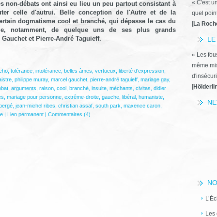
« C'est u
 non-débats ont ainsi eu lieu un peu partout consistant à
er celle d'autrui. Belle conception de l'Autre et de la
quel poin
certain dogmatisme cool et branché, qui dépasse le cas du
[
La Roch
ie, notamment, de quelque uns de ses plus grands
 Gauchet et
Pierre-André Taguieff.
LE
« Les fous
même miss
cho
,
tolérance
,
intolérance
,
belles âmes
,
vertueux
,
liberté d'expression
,
d'insécuri
istre
,
philippe muray
,
marcel gauchet
,
pierre-andré taguieff
,
mariage gay
,
[
Hölderli
ébat
,
arguments
,
raison
,
cool
,
branché
,
insulte
,
méchants
,
civitas
,
didier
es
,
mariage pour personne
,
extrême-droite
,
gauche
,
libéral
,
humaniste
,
NE
 bergé
,
jean-michel ribes
,
christian assaf
,
south park
,
maxence caron
,
e
|
Lien permanent
|
Commentaires (4)
NO
L’Éc
Les 