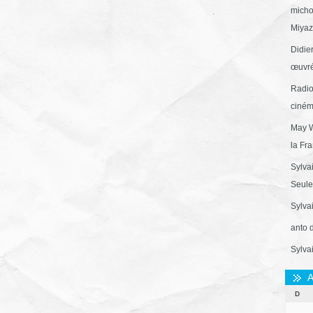
micho
Miyaza
Didie
œuvré
Radio
ciném
May W
la Fr
Sylva
Seule 
Sylva
anto 
Sylva
A
D