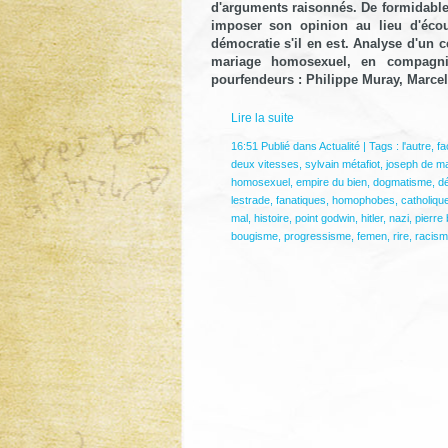
d'arguments raisonnés. De formidables
imposer son opinion au lieu d'écout
démocratie s'il en est. Analyse d'un 
mariage homosexuel, en compagn
pourfendeurs : Philippe Muray,
Marcel
Lire la suite
16:51 Publié dans
Actualité
| Tags :
l'autre
,
fa
deux vitesses
,
sylvain métafiot
,
joseph de ma
homosexuel
,
empire du bien
,
dogmatisme
,
d
lestrade
,
fanatiques
,
homophobes
,
catholiqu
mal
,
histoire
,
point godwin
,
hitler
,
nazi
,
pierre
bougisme
,
progressisme
,
femen
,
rire
,
racism