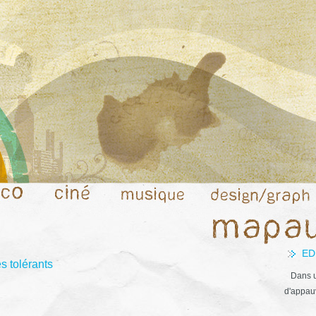
ED
s tolérants
Dans u
d'appauv