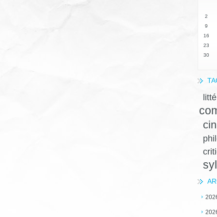
2
9
16
23
30
TA
litt
com
ci
phi
crit
sy
AR
202
202