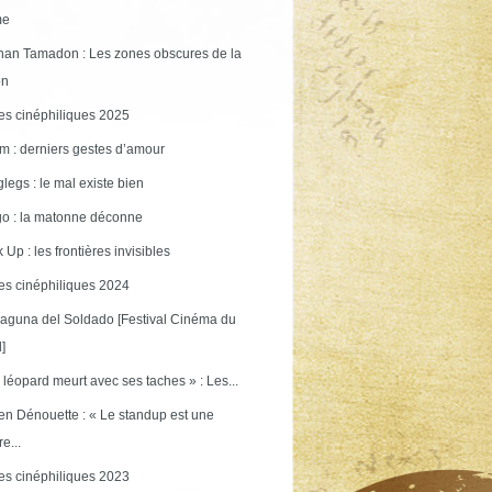
me
an Tamadon : Les zones obscures de la
on
s cinéphiliques 2025
m : derniers gestes d’amour
legs : le mal existe bien
o : la matonne déconne
 Up : les frontières invisibles
s cinéphiliques 2024
aguna del Soldado [Festival Cinéma du
]
 léopard meurt avec ses taches » : Les...
en Dénouette : « Le standup est une
re...
s cinéphiliques 2023