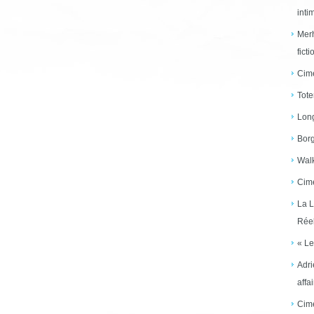
inti
Merh
ficti
Cime
Tote
Long
Borg
Walk
Cime
La L
Réel
« Le
Adri
affai
Cime