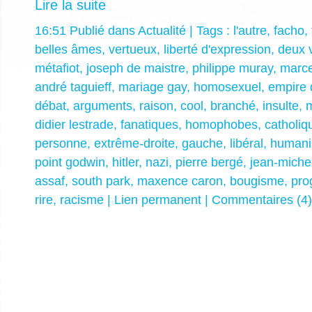
Lire la suite
16:51 Publié dans
Actualité
| Tags :
l'autre
,
facho
,
belles âmes
,
vertueux
,
liberté d'expression
,
deux 
métafiot
,
joseph de maistre
,
philippe muray
,
marce
andré taguieff
,
mariage gay
,
homosexuel
,
empire 
débat
,
arguments
,
raison
,
cool
,
branché
,
insulte
,
didier lestrade
,
fanatiques
,
homophobes
,
catholiq
personne
,
extrême-droite
,
gauche
,
libéral
,
humani
point godwin
,
hitler
,
nazi
,
pierre bergé
,
jean-michel
assaf
,
south park
,
maxence caron
,
bougisme
,
pro
rire
,
racisme
|
Lien permanent
|
Commentaires (4)