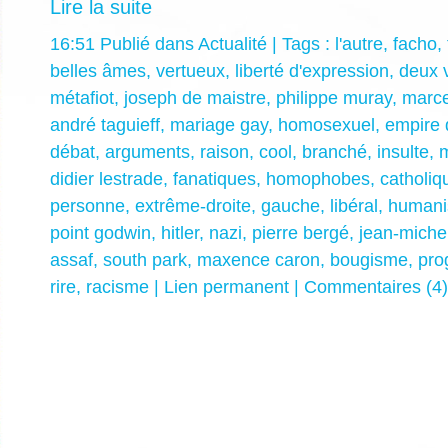
Lire la suite
16:51 Publié dans
Actualité
| Tags :
l'autre
,
facho
,
belles âmes
,
vertueux
,
liberté d'expression
,
deux 
métafiot
,
joseph de maistre
,
philippe muray
,
marce
andré taguieff
,
mariage gay
,
homosexuel
,
empire 
débat
,
arguments
,
raison
,
cool
,
branché
,
insulte
,
didier lestrade
,
fanatiques
,
homophobes
,
catholiq
personne
,
extrême-droite
,
gauche
,
libéral
,
humani
point godwin
,
hitler
,
nazi
,
pierre bergé
,
jean-michel
assaf
,
south park
,
maxence caron
,
bougisme
,
pro
rire
,
racisme
|
Lien permanent
|
Commentaires (4)