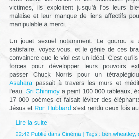
victimes, ils exploitent jusqu’à l’os leurs bl
malaise et leur manque de liens affectifs pou
manipulable à merci.
Un jouet sexuel notamment. Le gourou a u
satisfaire, voyez-vous, et le génie de ces 
convaincre que le viol est un idéal. C’est qu’il
forces pour développer leurs pouvoirs extr
passer Chuck Norris pour un tétraplégiq
Asahara
passait à travers les murs et médit
l’eau,
Sri Chinmoy
a peint 100 000 tableaux, écr
17 000 poèmes et faisait léviter des éléphan
Jésus et
Ron Hubbard
s’est rendu deux fois au
Lire la suite
22:42 Publié dans
Cinéma
| Tags :
ben wheatley
,