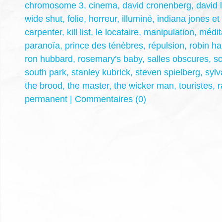
chromosome 3
,
cinema
,
david cronenberg
,
david 
wide shut
,
folie
,
horreur
,
illuminé
,
indiana jones et
carpenter
,
kill list
,
le locataire
,
manipulation
,
médit
paranoïa
,
prince des ténèbres
,
répulsion
,
robin ha
ron hubbard
,
rosemary's baby
,
salles obscures
,
sc
south park
,
stanley kubrick
,
steven spielberg
,
sylv
the brood
,
the master
,
the wicker man
,
touristes
,
permanent
|
Commentaires (0)