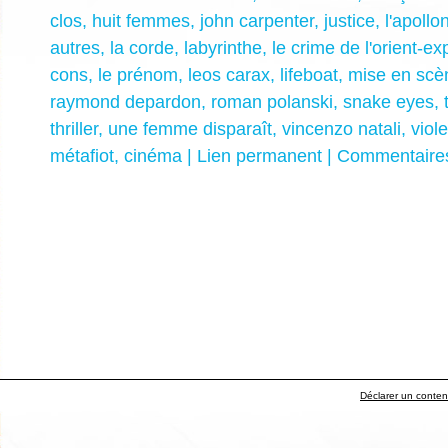
clos
,
huit femmes
,
john carpenter
,
justice
,
l'apollo
autres
,
la corde
,
labyrinthe
,
le crime de l'orient-ex
cons
,
le prénom
,
leos carax
,
lifeboat
,
mise en scè
raymond depardon
,
roman polanski
,
snake eyes
,
thriller
,
une femme disparaît
,
vincenzo natali
,
viol
métafiot
,
cinéma
|
Lien permanent
|
Commentaires
Déclarer un contenu 