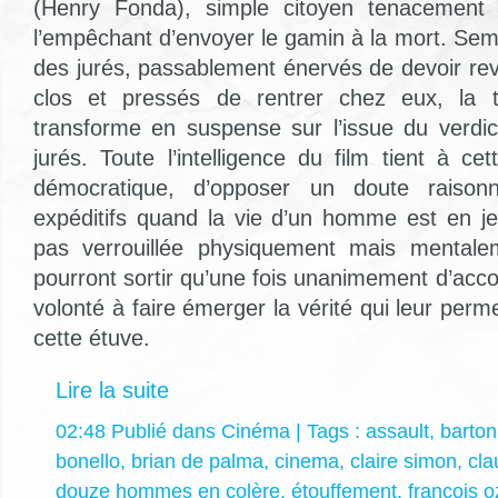
(Henry Fonda), simple citoyen tenacement 
l’empêchant d’envoyer le gamin à la mort. Sem
des jurés, passablement énervés de devoir rev
clos et pressés de rentrer chez eux, la t
transforme en suspense sur l’issue du verdi
jurés. Toute l’intelligence du film tient à ce
démocratique, d’opposer un doute raison
expéditifs quand la vie d’un homme est en jeu
pas verrouillée physiquement mais mentale
pourront sortir qu’une fois unanimement d’acco
volonté à faire émerger la vérité qui leur perme
cette étuve.
Lire la suite
02:48 Publié dans
Cinéma
| Tags :
assault
,
barton
bonello
,
brian de palma
,
cinema
,
claire simon
,
cla
douze hommes en colère
,
étouffement
,
françois 