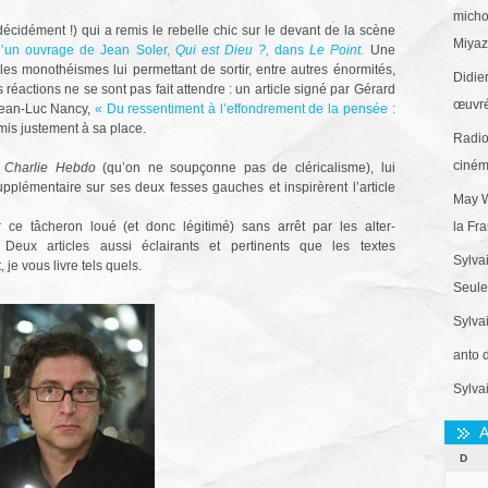
micho
écidément !) qui a remis le rebelle chic sur le devant de la scène
Miyaza
d’un ouvrage de Jean Soler,
Qui est Dieu ?,
dans
Le Point.
Une
 les monothéismes lui permettant de sortir, entre autres énormités,
Didie
 réactions ne se sont pas fait attendre : un article signé par Gérard
œuvré
Jean-Luc Nancy,
« Du ressentiment à l’effondrement de la pensée :
emis justement à sa place.
Radio
ciném
s
Charlie Hebdo
(qu’on ne soupçonne pas de cléricalisme), lui
pplémentaire sur ses deux fesses gauches et inspirèrent l’article
May W
r ce tâcheron loué (et donc légitimé) sans arrêt par les alter-
la Fr
 Deux articles aussi éclairants et pertinents que les textes
Sylva
e vous livre tels quels.
Seule 
Sylva
anto 
Sylva
A
D