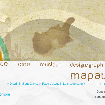
« Discriminations à foison
|
Page d'accueil
|
Le prix du sang »
ED
Dans u
sombre
d'appauv