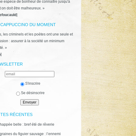
ne espèce de bonheur de connaître jusqu'à
t on doit être malheureux. »
efoucauld
]
 CAPPUCCINO DU MOMENT
, les criminels et les poètes ont une seule et
ion : assurer à la société un minimum
té. »
n
]
WSLETTER
S'inscrire
Se désinscrire
TES RÉCENTES
happée belle : bref été de rêverie
graines du figuier sauvage : l’ennemi