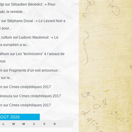
tjp
sur
Sébastien Bénédict : « Pour
ki, le remède...
r
sur
Stéphane Duval : « Le Lézard Noir a
 pour...
 culture
sur
Ludovic Maubreuil : « Le
a européen a su...
ilson
sur
Les “techniciens” à l’assaut de
ance
in
sur
Fragments d’un exil amoureux :
sur la...
in
sur
Cimes cinéphiliques 2017
desouza
sur
Cimes cinéphiliques 2017
in
sur
Cimes cinéphiliques 2017
OÛT 2026
L
M
M
J
V
S