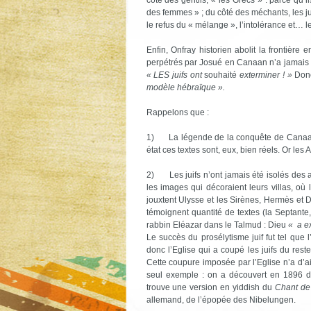
côté des gentils, « les Grecs » : parce qu’ils 
des femmes » ; du côté des méchants, les juif
le refus du « mélange », l’intolérance et… l
Enfin, Onfray historien abolit la frontière 
perpétrés par Josué en Canaan n’a jamais e
« LES juifs ont
souhaité
exterminer ! »
Don
modèle hébraïque ».
Rappelons que :
1) La légende de la conquête de Canaan 
état ces textes sont, eux, bien réels. Or les
2) Les juifs n’ont jamais été isolés des a
les images qui décoraient leurs villas, o
jouxtent Ulysse et les Sirènes, Hermès et D
témoignent quantité de textes (la Septante,
rabbin Eléazar dans le Talmud : Dieu
« a ex
Le succès du prosélytisme juif fut tel que 
donc l’Eglise qui a coupé les juifs du rest
Cette coupure imposée par l’Eglise n’a d’ai
seul exemple : on a découvert en 1896 d
trouve une version en yiddish du
Chant de
allemand, de l’épopée des Nibelungen.