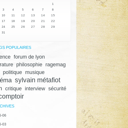
1
3
4
5
6
7
8
10
11
12
13
14
15
17
18
19
20
21
22
24
25
26
27
28
29
31
GS POPULAIRES
lence
forum de lyon
érature
philosophie
ragemag
politique
musique
sylvain métafiot
néma
n
critique
interview
sécurité
 comptoir
CHIVES
6-06
6-03