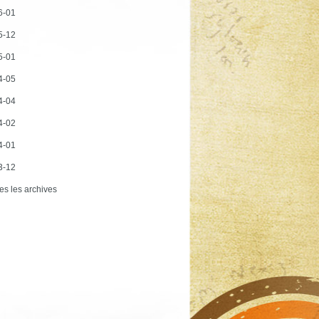
6-01
5-12
5-01
4-05
4-04
4-02
4-01
3-12
es les archives