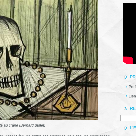
PR
Prof
Lien
RE
té au crâne (Bernard Buffet)
L'