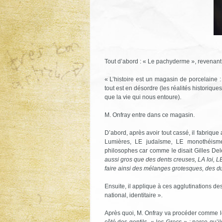
Tout d’abord : « Le pachyderme », revenant
« L’histoire est un magasin de porcelaine : to
tout est en désordre (les réalités historique
que la vie qui nous entoure).
M. Onfray entre dans ce magasin.
D’abord, après avoir tout cassé, il fabriqu
Lumières, LE judaïsme, LE monothéisme,
philosophes car comme le disait Gilles De
aussi gros que des dents creuses, LA loi, LE
faire ainsi des mélanges grotesques, des dua
Ensuite, il applique à ces agglutinations de
national, identitaire ».
Après quoi, M. Onfray va procéder comme les