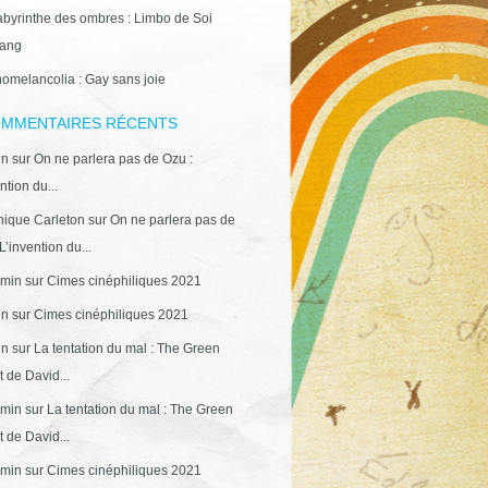
abyrinthe des ombres : Limbo de Soi
ang
omelancolia : Gay sans joie
MMENTAIRES RÉCENTS
in
sur
On ne parlera pas de Ozu :
ntion du...
ique Carleton
sur
On ne parlera pas de
L’invention du...
min
sur
Cimes cinéphiliques 2021
in
sur
Cimes cinéphiliques 2021
in
sur
La tentation du mal : The Green
 de David...
min
sur
La tentation du mal : The Green
 de David...
min
sur
Cimes cinéphiliques 2021