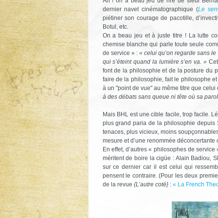
Ah ! on a beau jeu de rire de sieur Berna
dernier navet cinématographique (
Le ser
piétiner son courage de pacotille, d’inve
Botul, etc.
On a beau jeu et à juste titre ! La lutte c
chemise blanche qui parle toute seule cor
de service » :
« celui qu’on regarde sans le 
qui s’éteint quand la lumière s’en va. »
Cett
font de la philosophie et de la posture du 
faire de la philosophie, fait le philosophe 
à un "point de vue" au même titre que celui 
à des débats sans queue ni tête où sa parole
Mais BHL est une cible facile, trop facile. L
plus grand paria de la philosophie depuis 
tenaces, plus vicieux, moins soupçonnable
mesure et d’une renommée déconcertante ch
En effet, d’autres « philosophes de service
méritent de boire la cigüe : Alain Badiou, 
sur ce dernier car il est celui qui resse
pensent le contraire. (Pour les deux premie
de la revue
{L’autre coté}
:
« La French Theo