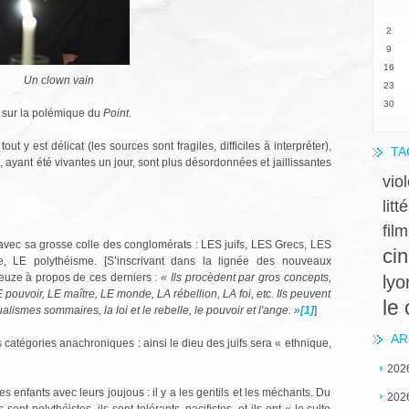
2
9
16
Un clown vain
23
30
 sur la polémique du
Point
.
ut y est délicat (les sources sont fragiles, difficiles à interpréter),
TA
s, ayant été vivantes un jour, sont plus désordonnées et jaillissantes
vio
litt
film
e avec sa grosse colle des conglomérats : LES juifs, LES Grecs, LES
ci
 LE polythéisme. [S’inscrivant dans la lignée des nouveaux
leuze à propos de ces derniers :
« Ils procèdent par gros concepts,
lyo
 pouvoir, LE maître, LE monde, LA rébellion, LA foi, etc. Ils peuvent
le
lismes sommaires, la loi et le rebelle, le pouvoir et l'ange. »
[1]
]
AR
s catégories anachroniques : ainsi le dieu des juifs sera « ethnique,
202
 enfants avec leurs joujous : il y a les gentils et les méchants. Du
202