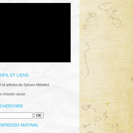
OFIL ET LIENS
il et articles de Sylvain Métafiot
s chauds cacao
CHERCHER
ESPRESSO MATINAL