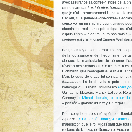
avec assurance sa contre-histoire de la ph
en passant par
Les Libertins baroques
et
que je n’ai – heureusement ! – pas eu le tem
Car oui, si le jeune-révolté-contre-la-société 
conserver un minimum d’esprit critique pour
chemin. Le meilleur esprit critique est d
esprits libres » n’ont toujours pas saisis.
«
contraire est vrai »,
disait Simone Weil dan
Bref, d’Onfray et son journalisme philosop
de la jouissance et de l’hédonisme libert
clonage, la manipulation du génome, l’opt
révision des savoirs dit « officiels » n’es
Eichmann, que l’évangéliste Jean est l’ancê
Mais le coup de grâce fut son pamphlet 
freudienne
). Là le chevelu a pété une dur
l’ouvrage d’Elisabeth Roudinesco
Mais pou
Guillaume Mazeau, Franck Lelièvre, Roland
Cormary,
« Michel Homais, le retour du 
« pensée » globale d’Onfray. Un régal !
Pour ce qui est de sa récupération liberta
Alpozzo :
« La pensée molle, 4, Onfray ou
malédiction que le roi Midas sauf que tout ce
réclame de Nietzsche, Spinoza et Epicure