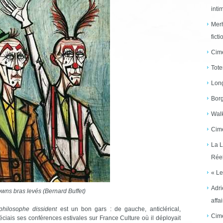
inti
Merh
ficti
Cime
Tote
Long
Borg
Walk
Cime
La L
Réel
« Le
Adri
wns bras levés (Bernard Buffet)
affai
philosophe dissident
est un bon gars : de gauche, anticlérical,
Cime
éciais ses conférences estivales sur France Culture où il déployait