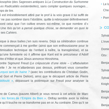
ilosophie (des
Sagesses antiques
à
La Construction du Surhomme
Le l
Les Radicalités existentielles
), sans compter quelques ouvrages…
Che
ps de lire.
est irrésistiblement attiré par le prof à la voix grave il lui suffit de
Porn
 ne pas sombrer dans l’idolâtrie, quitte à rebrousser définitivement
’abord celui que l’on cultive envers soi-même, ce que nombre d’«
CO
 Une fois qu’on a pensé quelque chose, se demander en quoi le
s ses
Cahiers
.
Sylva
hique à deux balles j’en suis revenu. Déjà sa célébration continue
L’inve
aire commençait à me gonfler (ainsi que son enthousiasme pour le
Domin
imisation technique de l’enfant à naître, la transgénèse), et sa
t qu’une fumisterie où il affirme que Kant est le précurseur d’Adolf
Ozu : 
tre d’Hitler et que Jésus annonce Hiroshima.
Benja
contre Sigmund Freud (
Le crépuscule d’une idole – L’affabulation
ite ! Je ne m’attarderais pas dessus, préférant vous conseiller
Sylva
rquoi tant de haine ?
(avec les contributions de Christian Godin,
 Gori et Pierre Delion), ainsi que le décapant article de Pierre
Sylva
défoulé »
, dépassant la polémique sur Freud pour analyser la
Knight
Benja
ire de Camus (pauvre Albert) je vous renvoi à cet article de Marc
Knight
 les forces de l’Empire du Bien »
. Onfray semble avoir la même
 qu’il touche ne se transforme pas en or. Au contraire. Dire qu’il se
Benja
…