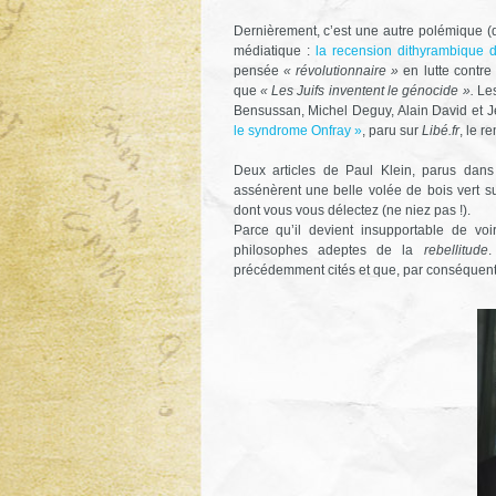
Dernièrement, c’est une autre polémique (d
médiatique :
la recension dithyrambique 
pensée
« révolutionnaire »
en lutte contre
que
« Les Juifs inventent le génocide ».
Les
Bensussan, Michel Deguy, Alain David et 
le syndrome Onfray »
, paru sur
Libé.fr
, le r
Deux articles de Paul Klein, parus dan
assénèrent une belle volée de bois vert su
dont vous vous délectez (ne niez pas !).
Parce qu’il devient insupportable de voi
philosophes adeptes de la
rebellitude
.
précédemment cités et que, par conséquent, j