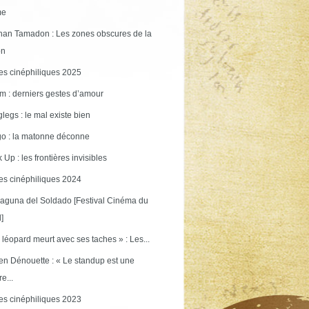
me
an Tamadon : Les zones obscures de la
on
s cinéphiliques 2025
m : derniers gestes d’amour
legs : le mal existe bien
o : la matonne déconne
 Up : les frontières invisibles
s cinéphiliques 2024
aguna del Soldado [Festival Cinéma du
]
 léopard meurt avec ses taches » : Les...
en Dénouette : « Le standup est une
re...
s cinéphiliques 2023