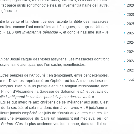
sont polythéistes, ils sont tolérants, pacifistes, et ils ont « le culte
202
s : parce qu’ils sont monothéistes, ils inventent la haine de l’autre,
e génocide.
202
entre la vérité et la fiction : ce que raconte la Bible des massacres
202
u lieu, comme l’ont montré les archéologues, mais ça ne fait rien,
c,
« LES juifs inventent le génocide »,
et donc le nazisme suit
« le
202
202
202
par Josué calque des textes assyriens. Les massacres dont font
202
 Assyriens n’étaient pas, que l’on sache, monothéistes.
202
utres peuples de l’Antiquité : en témoignent, entre cent exemples,
Tout
ù le roi David est représenté en Orphée, où les Amazones torse nu
ionysos. Bien plus, ils pratiquaient une religion missionnaire, dont
 Philon d’Alexandrie, la Sagesse de Salomon, etc.), et cet avis du
ilé Israël parmi les nations pour lui ajouter des convertis ».
l’Eglise dut interdire aux chrétiens de se mélanger aux juifs. C’est
e de la société, et cela n’a donc rien à voir avec « LE judaïsme ».
lleurs jamais empêché les juifs de s’ouvrir aux autres cultures. Un
ans une synagogue du Caire un manuscrit juif médiéval où l’on
 Gudrun
. C’est la plus ancienne version connue, dans un dialecte