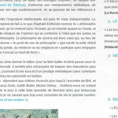
rd-Henry Lévy, de rallier ses ouvrages insipides, de moquer son
« C'est u
ment de Tobrouk
), d’abhorrer son omniprésence médiatique, de
quel poin
ctiver son ego surdimensionné, de se gausser de ses références à
[
La Roch
ontre l’imposture intellectuelle est sans fin mais indispensable. La
LE
respond de fait à ce que Raphaël Enthoven nomme le « philosophe
voir, qu’on entend sans l’écouter, qu’on invente quand on l’invite, et
« Les fous
e créature de l’opinion qui se conforme à l’idée que les autres se
même miss
philosophe. Le philosophe de service est donc celui qui, au lieu de
d'insécuri
et donne
« le point de vue du philosophe »
(qui est de la sorte réduit
[
Hölderli
du juriste, du médecin ou du religieux) et
« participe sans vergogne
 n’est qu’un bruit de fond ».
NE
évy aime donner le bâton pour se faire battre et ainsi passer pour le
Socrate. Il semble plus nécessaire de traquer des imposteurs plus
s, jouissant d’une aura et d’un prestige médiatiques sans commune
ez les subversifs en herbes.
 » répondent aux critères énoncés plus haut à l’encontre de BHL et
Slavoj Zizek, Judith Butler, Michel Onfray… Arrêtons-nous un instant
mble le plus à cette fade quenelle de Bernard alors que beaucoup
rs je ne saurais que trop vous conseiller de lire le premier numéro
NO
ry et ses avatars »
).
L’Éc
Les 