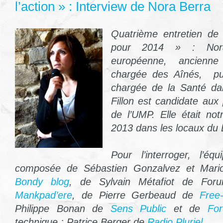
l’action » : Interview de Nora Berra
Quatrième entretien de
pour 2014 » : Nora
européenne, ancienne 
chargée des Aînés, pui
chargée de la Santé da
Fillon est candidate aux
de l’UMP. Elle était not
2013 dans les locaux du
Pour l’interroger, l’é
composée de Sébastien Gonzalvez et Mari
Bondy blog
, de Sylvain Métafiot de Fo
Mankpad’ere
, de Pierre Gerbeaud de
Free
Philippe Bonan de
Sens Public
et de
Fo
technique : Patrice Berger de
Radio Pluriel.