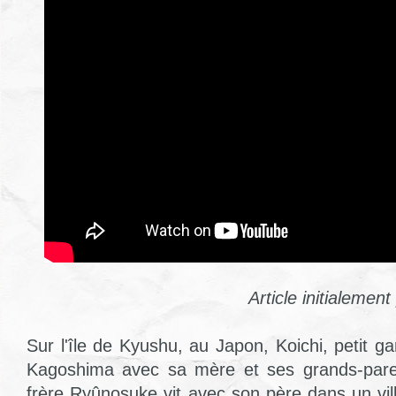
Article initialemen
Sur l'île de Kyushu, au Japon, Koichi, petit g
Kagoshima avec sa mère et ses grands-pare
frère Ryûnosuke vit avec son père dans un vill