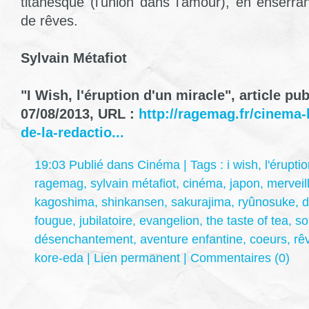
titanesque (l'union dans l'amour), en enserra
de rêves.
Sylvain Métafiot
"I Wish, l'éruption d'un miracle", article pu
07/08/2013, URL :
http://ragemag.fr/cinema-
de-la-redactio...
19:03 Publié dans
Cinéma
| Tags :
i wish
,
l'érupti
ragemag
,
sylvain métafiot
,
cinéma
,
japon
,
merveil
kagoshima
,
shinkansen
,
sakurajima
,
ryûnosuke
,
d
fougue
,
jubilatoire
,
evangelion
,
the taste of tea
,
so
désenchantement
,
aventure enfantine
,
coeurs
,
rê
kore-eda
|
Lien permanent
|
Commentaires (0)