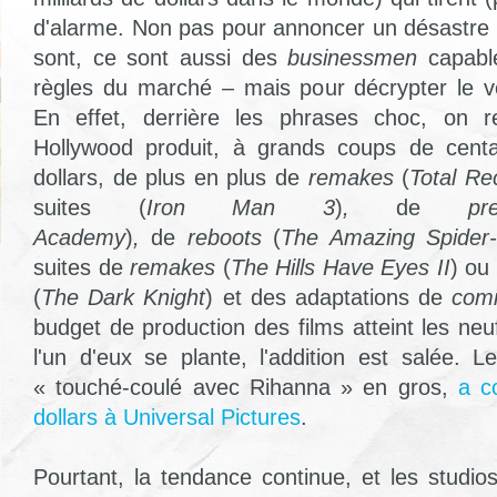
d'alarme. Non pas pour annoncer un désastre –
sont, ce sont aussi des
businessmen
capable
règles du marché – mais pour décrypter le 
En effet, derrière les phrases choc, on re
Hollywood produit, à grands coups de centa
dollars, de plus en plus de
remakes
(
Total Rec
suites (
Iron Man 3
)
,
de
p
Academy
)
,
de
reboots
(
The Amazing Spider
suites de
remakes
(
The Hills Have Eyes II
) ou
(
The Dark Knight
) et des adaptations de
com
budget de production des films atteint les neuf
l'un d'eux se plante, l'addition est salée. 
« touché-coulé avec Rihanna » en gros,
a c
dollars à Universal Pictures
.
Pourtant, la tendance continue, et les studio