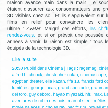
maison avance main dans la main. Le souci
étaient d'assurer aux consommateurs une pr
3D visibles chez soi. Et ils s'appuyaient sur
films en relief pour convaincre les clien
ultime :
Avatar
. Malgré ces efforts,
les chi
rendez-vous,
et si on prévoit une poussée 
années à venir, la raison est simple : tous l
équipés de la technologie 3D.
Lire la suite
20:30 Publié dans
Cinéma
| Tags :
ragemag
,
cin
alfred hitchcock
,
christopher nolan
,
cinemascope
egyptian theater
,
elia kazan
,
fifa 13
,
francis ford c
lumières
,
george lucas
,
grand spectacle
,
grauman
del toro
,
guy debord
,
hayao miyazaki
,
hfr
,
imax
,
l.
aventures de robin des bois
,
man of steel
,
méliès
movie palaces
,
nicholas ray
,
pacifc rim
,
powell et