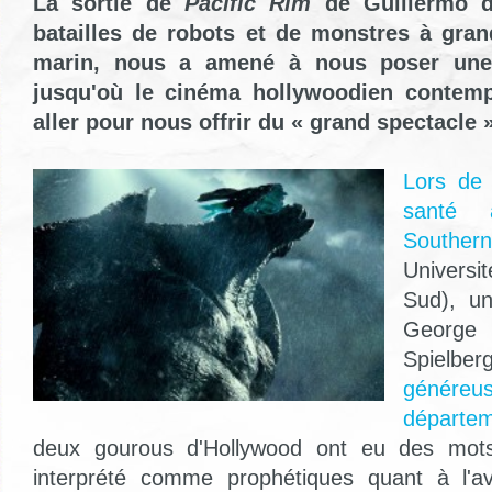
La sortie de
Pacific Rim
de Guillermo d
batailles de robots et de monstres à gra
marin, nous a amené à nous poser une 
jusqu'où le cinéma hollywoodien contempo
aller pour nous offrir du « grand spectacle 
Lors de
santé à
Southern
Universi
Sud), un
George
Spielb
géné
départe
deux gourous d'Hollywood ont eu des mot
interprété comme prophétiques quant à l'a