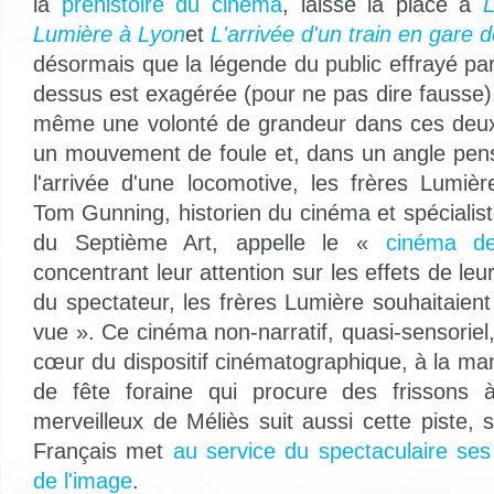
la
préhistoire du cinéma
, laisse la place à
L
Lumière à Lyon
et
L'arrivée d'un train en gare d
désormais que la légende du public effrayé par 
dessus est exagérée (pour ne pas dire fausse)
même une volonté de grandeur dans ces deux 
un mouvement de foule et, dans un angle pens
l'arrivée d'une locomotive, les frères Lumi
Tom Gunning, historien du cinéma et spécialis
du Septième Art, appelle le «
cinéma de 
concentrant leur attention sur les effets de leur
du spectateur, les frères Lumière souhaitaient
vue ». Ce cinéma non-narratif, quasi-sensoriel
cœur du dispositif cinématographique, à la man
de fête foraine qui procure des frissons 
merveilleux de Méliès suit aussi cette piste,
Français met
au service du spectaculaire ses
de l'image
.