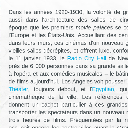
Dans les années 1920-1930, la volonté de gr
aussi dans l'architecture des salles de ci
époque que les premiers
movie palaces
se co
l'Europe et les États-Unis. Accueillant des c
dans leurs murs, ces cinémas d'un nouveau g
vieilles salles décrépites, et offrent luxe, con
le 11 janvier 1933, le
Radio City Hall
de New-Y
près de 6 000 personnes dans sa grande sall
à l'opéra et aux comédies musicales – le bâti
de films aujourd'hui. Los Angeles voit pousser
Theater
, toujours debout, et l'
Egyptian
, qu
cinémathèque de la ville. Les références cu
donnent un cachet particulier à ces grandes
transporter les spectateurs dans un nouveau
trois heures de films. Fréquentées par la r
occupait encore les centre-villes avant la Gr