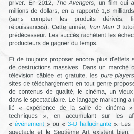
priver. En 2012,
The Avengers
, un film qui
millions de dollars, en a rapporté 1,8 milliar
(sans compter les produits dérivés, l
réjouissances). Cette année,
Iron Man 3
tuto
prédécesseur. Les succès rachètent les échec
producteurs de gagner du temps.
Et de toujours proposer encore plus d'effets s
de destructions massives. Dans un marché qu
télévision câblée et gratuite, les
pure-players
sites de téléchargement en tout genre propose
de contenus de qualité, le cinéma, un vieux 
dans le spectaculaire. Le langage marketing a
lié « expérience de la salle de cinéma 
techniques », en accumulant sur les aff
«
événement
» ou «
3-D hallucinante
». Les l
spectacle et le Septième Art existent bien.