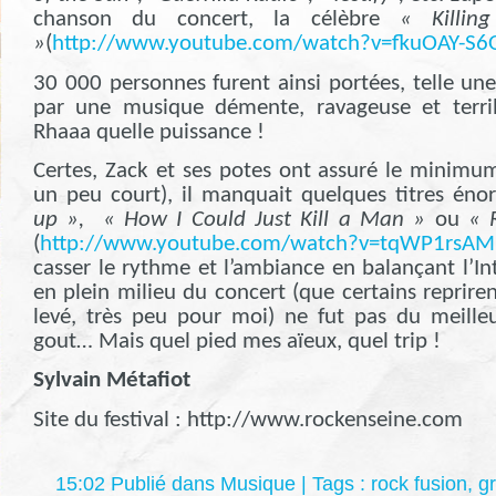
chanson du concert, la célèbre
« Killi
»
(
http://www.youtube.com/watch?v=fkuOAY-S6OY
30 000 personnes furent ainsi portées, telle une
par une musique démente, ravageuse et terri
Rhaaa quelle puissance !
Certes, Zack et ses potes ont assuré le minimum
un peu court), il manquait quelques titres 
up »,
« How I Could Just Kill a Man »
ou
« 
(
http://www.youtube.com/watch?v=tqWP1rsAMrw
casser le rythme et l’ambiance en balançant l’In
en plein milieu du concert (que certains repriren
levé, très peu pour moi) ne fut pas du meille
gout… Mais quel pied mes aïeux, quel trip !
Sylvain Métafiot
Site du festival : http://www.rockenseine.com
15:02 Publié dans
Musique
| Tags :
rock fusion
,
g