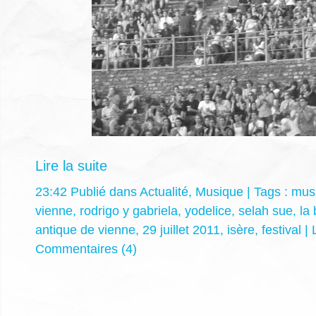
Lire la suite
23:42 Publié dans
Actualité
,
Musique
| Tags :
mus
vienne
,
rodrigo y gabriela
,
yodelice
,
selah sue
,
la 
antique de vienne
,
29 juillet 2011
,
isère
,
festival
|
Commentaires (4)