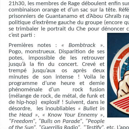
21h30, les membres de Rage déboulent enfin sur
combinaison orange et d’un sac sur la tête. Ré
prisonniers de Guantanamo et d’Abou Ghraïb ra
politique d’extrême gauche du groupe (encore qu
se trimbaler le portrait du Che pour dénoncer c
c’est parti :
Premières notes :
« Bombtrack ».
Pogo, monstrueux. Disparition de ses
potes, impossible de les retrouver
jusqu’à la fin du concert. Crevé et
trempé jusqu’aux os après deux
minutes de son intense ! Voila le
programme d’une heure et demie
phénoménale d’un
rock fusion
(mélange de rock, de métal, de funk et
de hip-hop)
explosif ! Suivent, dans le
désordre,
les inoubliables
« Bullet in
the Head », « Know Your Ennemy »,
“Freedom”, “Bulls on Parade”, “People
of the Sun”, “Guerrilla Radio”, “Testify”,
etc. L’apo