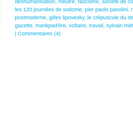
déshumanisation
,
meutre
,
fascisme
,
société de 
les 120 journées de sodome
,
pier paolo pasolini
,
postmoderne
,
gilles lipovesky
,
le crépuscule du de
gazette
,
mankpad'ère
,
voltaire
,
travail
,
sylvain mét
|
Commentaires (4)