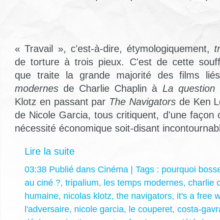
« Travail », c'est-à-dire, étymologiquement,
t
de torture à trois pieux. C'est de cette sou
que traite la grande majorité des films li
modernes
de Charlie Chaplin à
La question
Klotz en passant par
The Navigators
de Ken L
de Nicole Garcia, tous critiquent, d'une façon 
nécessité économique soit-disant incontournabl
Lire la suite
03:38 Publié dans
Cinéma
| Tags :
pourquoi bosse
au ciné ?
,
tripalium
,
les temps modernes
,
charlie 
humaine
,
nicolas klotz
,
the navigators
,
it's a free 
l'adversaire
,
nicole garcia
,
le couperet
,
costa-gavr